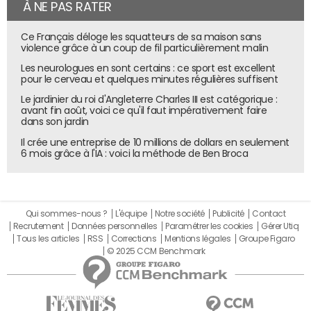
À NE PAS RATER
Ce Français déloge les squatteurs de sa maison sans
violence grâce à un coup de fil particulièrement malin
Les neurologues en sont certains : ce sport est excellent
pour le cerveau et quelques minutes régulières suffisent
Le jardinier du roi d'Angleterre Charles III est catégorique :
avant fin août, voici ce qu'il faut impérativement faire
dans son jardin
Il crée une entreprise de 10 millions de dollars en seulement
6 mois grâce à l'IA : voici la méthode de Ben Broca
Qui sommes-nous ?
L'équipe
Notre société
Publicité
Contact
Recrutement
Données personnelles
Paramétrer les cookies
Gérer Utiq
Tous les articles
RSS
Corrections
Mentions légales
Groupe Figaro
© 2025 CCM Benchmark