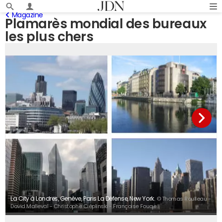
Magazine
Plamarès mondial des bureaux
les plus chers
La City à Londres, Genève, Paris La Défense, New York.
© Thomas Roulleau -
David Malleval - Christophe Ciéplinski - Françoise Fouqe