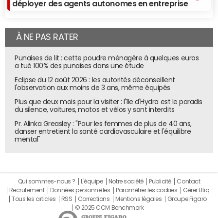
déployer des agents autonomes en entreprise
À NE PAS RATER
Punaises de lit : cette poudre ménagère à quelques euros
a tué 100% des punaises dans une étude
Eclipse du 12 août 2026 : les autorités déconseillent
l'observation aux moins de 3 ans, même équipés
Plus que deux mois pour la visiter : l'île d'Hydra est le paradis
du silence, voitures, motos et vélos y sont interdits
Pr. Alinka Greasley : "Pour les femmes de plus de 40 ans,
danser entretient la santé cardiovasculaire et l'équilibre
mental"
Qui sommes-nous ?
L'équipe
Notre société
Publicité
Contact
Recrutement
Données personnelles
Paramétrer les cookies
Gérer Utiq
Tous les articles
RSS
Corrections
Mentions légales
Groupe Figaro
© 2025 CCM Benchmark