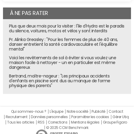
À NE PAS RATER
Plus que deux mois pour la visiter : l'île d'Hydra est le paradis
du silence, voitures, motos et vélos y sont interdits
Pr. Alinka Greasley : "Pour les femmes de plus de 40 ans,
danser entretient la santé cardiovasculaire et l'équilibre
mental"
Voici les revêtements de sol à éviter si vous voulez une
maison facile à nettoyer - un en particulier est même
dangereux
Bertrand, maître-nageur : "Les principaux accidents
d'enfants en piscine sont dus au manque de forme
physique des parents"
Qui sommes-nous ?
L'équipe
Notre société
Publicité
Contact
Recrutement
Données personnelles
Paramétrer les cookies
Gérer Utiq
Tous les articles
RSS
Corrections
Mentions légales
Groupe Figaro
© 2025 CCM Benchmark