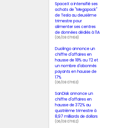
SpaceX a intensifié ses
achats de "Megapack"
de Tesla au deuxième
trimestre pour
alimenter ses centres
de données dédiés à l'IA
(06/08 07h58)
Duolingo annonce un
chiffre d'affaires en
hausse de 18% au T2 et
un nombre d'abonnés
payants en hausse de
17%
(06/08 07h53)
SanDisk annonce un
chiffre d'affaires en
hausse de 372% au
quatrième trimestre à
8,97 milliards de dollars
(06/08 07h52)