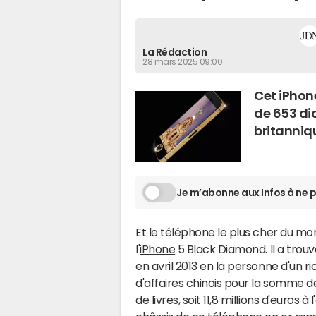
La Rédaction
28 mars 2025 09:00
Cet iPhone
de 653 dia
britanniqu
Je m’abonne aux Infos à ne p
Et le téléphone le plus cher du mon
l'
iPhone
5 Black Diamond. Il a trou
en avril 2013 en la personne d'un
d'affaires chinois pour la somme de
de livres, soit 11,8 millions d'euros à