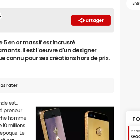
Partager
 5 en or massif est incrusté
mants. Il est l'oeuvre d'un designer
e connu pour ses créations hors de prix.
as rater
de est...
vé preneur
 riche homme
FO
 10 millions
27 a
 l'époque. Le
Goo