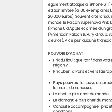
également attaqué à l'iPhone 6 : l'i
édition limitée (à 100 exemplaires),
26 000 euros). Souvent cité lorsqu'
monde, le Falcon Supernova Pink D
l'iPhone 6 d'Apple et ornée d'un gr
l'Américain Falcon Luxury Group. Son 
d'euros). A ce jour, aucune transa
POUVOIR D'ACHAT
Prix du fioul : quel tarif dans votr
région ?
Prix Uber : à Paris et vers l'aéro
Pays pauvres : les pays qui prod
le moins de richesses
Le chat le plus cher du monde
Le diamant le plus cher du mon
Conduite accompagnée : prix e
conditions