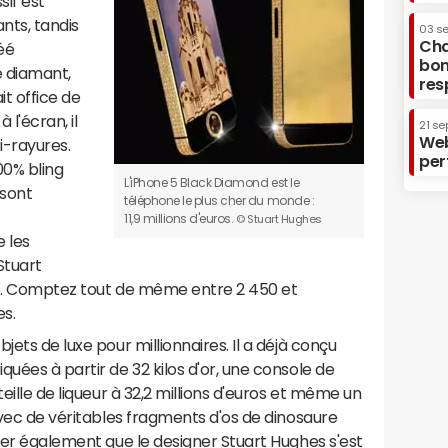
if est
nts, tandis
03 s
Cha
éé
bon
e diamant,
res
it office de
l'écran, il
21 se
Web
ti-rayures.
per
00% bling
L'iPhone 5 Black Diamond est le
 sont
téléphone le plus cher du monde :
11,9 millions d'euros.
© Stuart Hughes
e les
Stuart
ne. Comptez tout de même entre 2 450 et
es.
jets de luxe pour millionnaires. Il a déjà conçu
uées à partir de 32 kilos d'or, une console de
eille de liqueur à 32,2 millions d'euros et même un
vec de véritables fragments d'os de dinosaure
oter également que le designer Stuart Hughes s'est