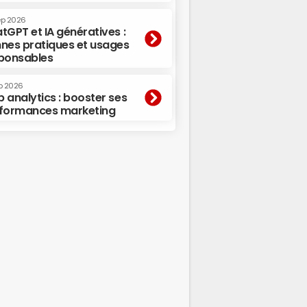
ep 2026
tGPT et IA génératives :
nes pratiques et usages
ponsables
p 2026
 analytics : booster ses
formances marketing