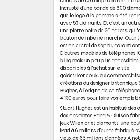
châssis de ce téléphone en or mass
incrusté d'une bande de 600 diama
que le logo à la pomme a été recr
avec 53 diamants. Et c'est un autr
une pierre noire de 26 carats, qui fa
bouton de mise ne marche. Quant à 
est en cristal de saphir, garanti an
D'autres modèles de téléphones 1
bling mais un peu plus accessibles
disponibles à l'achat sur le site
goldstriker.co.uk
, qui commercialis
créations du designer britannique 
Hughes, à l'origine de ce télépho
4 130 euros pour faire vos emplett
Stuart Hughes est un habitué des ob
des enceintes Bang & Olufsen fabriq
jeux Wii en or et diamants, une bout
iPad à 6 millions d'euros
fabriqué a
vieux de 65 millions d'années. A n