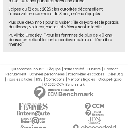
a tué 100% des punaises dans une étude
Eclipse du 12 août 2026 : les autorités déconseillent
l'observation aux moins de 3 ans, même équipés
Plus que deux mois pour la visiter : l'île d'Hydra est le paradis
du silence, voitures, motos et vélos y sont interdits
Pr. Alinka Greasley : "Pour les femmes de plus de 40 ans,
danser entretient la santé cardiovasculaire et l'équilibre
mental"
Qui sommes-nous ?
L'équipe
Notre société
Publicité
Contact
Recrutement
Données personnelles
Paramétrer les cookies
Gérer Utiq
Tous les articles
RSS
Corrections
Mentions légales
Groupe Figaro
© 2025 CCM Benchmark