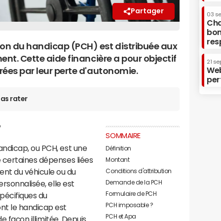
Partager
03 s
Cha
bon
res
on du handicap (PCH) est distribuée aux
ent. Cette aide financière a pour objectif
21 se
Web
rées par leur perte d'autonomie.
per
as rater
?
SOMMAIRE
ndicap, ou PCH, est une
Définition
 certaines dépenses liées
Montant
t du véhicule ou du
Conditions d'attribution
Demande de la PCH
ersonnalisée, elle est
Formulaire de PCH
pécifiques du
PCH imposable ?
nt le handicap est
PCH et Apa
de façon illimitée. Depuis