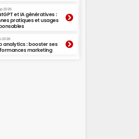
ep 2026
tGPT et IA génératives :
nes pratiques et usages
ponsables
p 2026
 analytics : booster ses
formances marketing