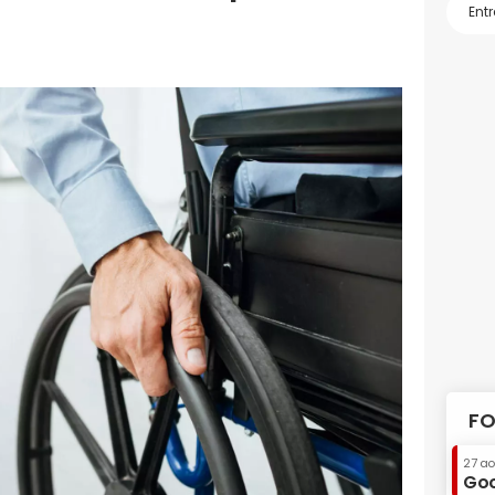
FO
27 a
Goo