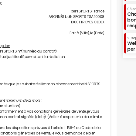
TS
03 s
beIN SPORTS France
Cha
ABONNÉS beIN SPORTS TSA 10008
bon
10001 TROYES CEDEX
res
Fait à (Ville), le (Date)
21 se
Web
eption
per
eIN SPORTS n°(numéro du contrat)
el justificatif permettant la résiliation
andée que je souhaite résilier mon abonnement beIN SPORTS
nt minimum de 12 mois :
 situation) :
 conformément à vos conditions générales de vente, je vous
n contrat signé le (date). (Veillez à respecter la date limite
s les dispositions prévues à l’article L. 136-1 du Code de la
nditions générales de vente, je vous demande de bien