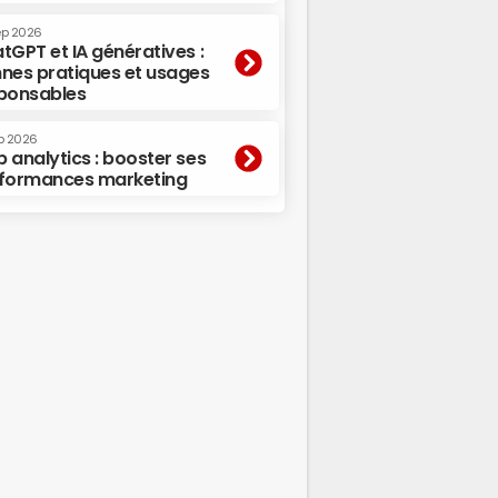
ep 2026
tGPT et IA génératives :
nes pratiques et usages
ponsables
p 2026
 analytics : booster ses
formances marketing