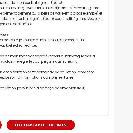
iation de mon contrat signé le (date).
es de vente, je vous informe de (indiquez le motif légitime
tre déménagement ou la perte de votre emploi par exemple) et
de mon contrat signé le (date) pour motif légitime. Veuillez
ngement de situation.
ment :
e vente, je vous prie de bien vouloir procéder à la
 actuelle d’échéance.
tion de mon mandat de prélèvement automatique dès la
n vouloir me régler le trop-perçu le cas échéant.
 considération cette demande de résiliation, je me tiens
avez besoin d’informations complémentaires.
résiliation, je vous prie d’agréer, Madame, Monsieur,
TÉLÉCHARGER LE DOCUMENT