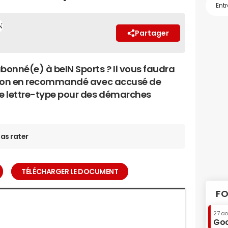
Partager
bonné(e) à beIN Sports ? Il vous faudra
iation en recommandé avec accusé de
re lettre-type pour des démarches
as rater
TÉLÉCHARGER LE DOCUMENT
FO
27 a
Goo