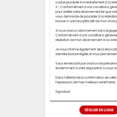
vouloir procéder immédiatement à la résil
3 – Conformément à vos conditions général
pour arrêter votre abonnement tel que vo
vous demande de procéder à la résiliation 
trouver ci-joint le justificatif de mon cha
Si vous avez un abonnement sans engage
Conformément à vos conditions générales d
résiliation de mon abonnement à sa date
Je vous informe également de la révoca
dernière facture réglée, et vous prie de bie
Vous remerciant par avance de prendre en
évidemment à votre disposition si vous 
Dans l’attente de la confirmation de cette 
l’expression de mes meilleurs sentiments.
Signature
RÉSILIER EN LIGNE