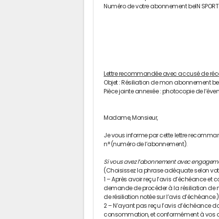
Numéro de votre abonnement beIN SPOR
Lettre recommandée avec accusé de réc
Objet : Résiliation de mon abonnement b
Pièce jointe annexée : photocopie de l’éventu
Madame, Monsieur,
Je vous informe par cette lettre recomm
n° (numéro de l’abonnement).
Si vous avez l’abonnement avec engageme
(Choisissez la phrase adéquate selon votre
1 – Après avoir reçu l’avis d’échéance et
demande de procéder à la résiliation de mo
de résiliation notée sur l’avis d’échéance.)
2 – N’ayant pas reçu l’avis d’échéance dan
consommation, et conformément à vos co