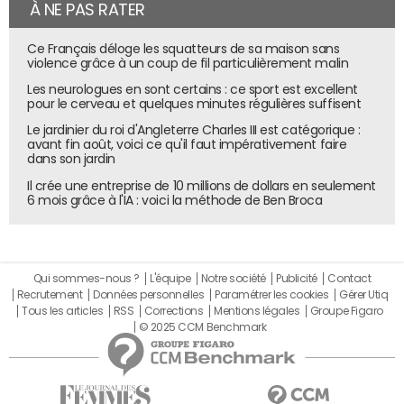
À NE PAS RATER
Ce Français déloge les squatteurs de sa maison sans
violence grâce à un coup de fil particulièrement malin
Les neurologues en sont certains : ce sport est excellent
pour le cerveau et quelques minutes régulières suffisent
Le jardinier du roi d'Angleterre Charles III est catégorique :
avant fin août, voici ce qu'il faut impérativement faire
dans son jardin
Il crée une entreprise de 10 millions de dollars en seulement
6 mois grâce à l'IA : voici la méthode de Ben Broca
Qui sommes-nous ?
L'équipe
Notre société
Publicité
Contact
Recrutement
Données personnelles
Paramétrer les cookies
Gérer Utiq
Tous les articles
RSS
Corrections
Mentions légales
Groupe Figaro
© 2025 CCM Benchmark