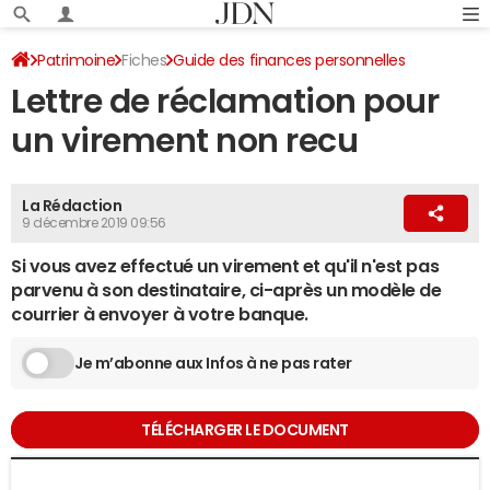
Patrimoine
Fiches
Guide des finances personnelles
Lettre de réclamation pour
Réclamation
un virement non recu
La Rédaction
9 décembre 2019 09:56
Si vous avez effectué un virement et qu'il n'est pas
parvenu à son destinataire, ci-après un modèle de
courrier à envoyer à votre banque.
Je m’abonne aux Infos à ne pas rater
TÉLÉCHARGER LE DOCUMENT