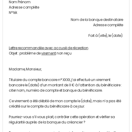
Nom Prénom
Adresse complète
N° tél.
Nom de la banque destinataire
Adresse complète
Fait à (ville), le (date).
Lettre recommandée avec accusé de réception
Objet : problème de
virement
non reçu
Madame, Monsieur,
Titulaire du compte bancaire n° XXXX, j’ai effectué un virement
bancaire le (date) d’un montant de X € à l’attention du bénéficiaire :
citer nom, numéro de compte et banque du bénéficiaire.
Ce virement a été débité de mon compte le (date), mais n’a pas été
crédité sur le compte du bénéficiaire à ce jour.
Pourriez-vous s’il vous plait, contrôler cette opération et vérifier sa
régularité auprès de la banque du créancier ?