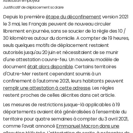
Attestation employeur
Justificatif de déplacement scolaire
Depuis la première
étape du déconfinement
version 2021
le 3 mai, les Français peuvent de nouveau circuler
librement en journée, sans se soucier de la règle des 10 /
30 kilomètres autour du domicile. A compter de 19 heures,
seuls quelques motifs de déplacement restaient
autorisés jusqu'au 20 juin et nécessitaient de se munir
d'une attestation couvre-feu. Un nouveau modèle de
document
était alors disponible
. Certains territoires
d'Outre-Mer restent cependant soumis à un
confinement à l'automne 2021, leurs habitants peuvent
remplir une attestation à cette adresse
. Les règles
restent proches de celles décrites dans cet article.
Les mesures de restrictions jusque-là applicables à 19
départements avaient été généralisées à l'ensemble du
territoire pour quatre semaines à compter du 3 avril 2021,
comme l'avait annoncé
Emmanuel Macron dans une
allocution télévisée
. L'attestation de sortie, à présenter de