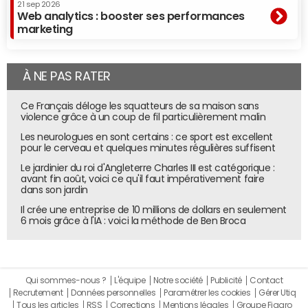
21 sep 2026
Web analytics : booster ses performances
marketing
À NE PAS RATER
Ce Français déloge les squatteurs de sa maison sans
violence grâce à un coup de fil particulièrement malin
Les neurologues en sont certains : ce sport est excellent
pour le cerveau et quelques minutes régulières suffisent
Le jardinier du roi d'Angleterre Charles III est catégorique :
avant fin août, voici ce qu'il faut impérativement faire
dans son jardin
Il crée une entreprise de 10 millions de dollars en seulement
6 mois grâce à l'IA : voici la méthode de Ben Broca
Qui sommes-nous ?
L'équipe
Notre société
Publicité
Contact
Recrutement
Données personnelles
Paramétrer les cookies
Gérer Utiq
Tous les articles
RSS
Corrections
Mentions légales
Groupe Figaro