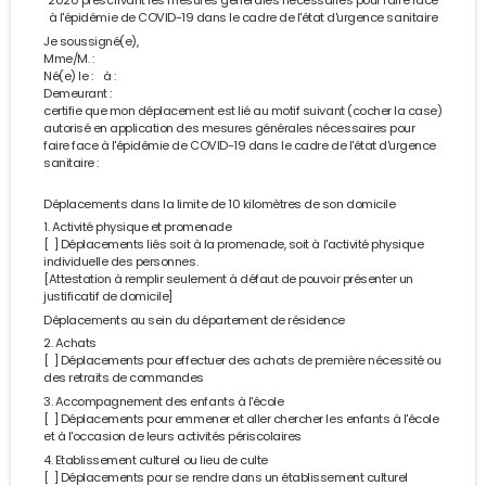
2020 prescrivant les mesures générales nécessaires pour faire face
à l'épidémie de COVID-19 dans le cadre de l'état d'urgence sanitaire
Je soussigné(e),
Mme/M. :
Né(e) le : à :
Demeurant :
certifie que mon déplacement est lié au motif suivant (cocher la case)
autorisé en application des mesures générales nécessaires pour
faire face à l'épidémie de COVID-19 dans le cadre de l'état d'urgence
sanitaire :
Déplacements dans la limite de 10 kilomètres de son domicile
1. Activité physique et promenade
[ ] Déplacements liés soit à la promenade, soit à l'activité physique
individuelle des personnes.
[Attestation à remplir seulement à défaut de pouvoir présenter un
justificatif de domicile]
Déplacements au sein du département de résidence
2. Achats
[ ] Déplacements pour effectuer des achats de première nécessité ou
des retraits de commandes
3. Accompagnement des enfants à l'école
[ ] Déplacements pour emmener et aller chercher les enfants à l'école
et à l'occasion de leurs activités périscolaires
4. Etablissement culturel ou lieu de culte
[ ] Déplacements pour se rendre dans un établissement culturel