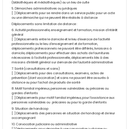
(bibliothèques et médiathèques) ou un lieu de culte
5. Démarches administratives ou juridiques
[ ] Déplacements pour se rendre dans un service public pour un acte
ou une démarche qui ne peuvent être réalisés à distance
Déplacements sans limitation de distance :
6. Activité professionnelle, enseignement et formation, mission d'intérêt
général
[ ] Déplacements entre le domicile et le lieu d'exercice de l'activité
professionnelle ou le lieu d'enseignement et de formation,
déplacements professionnels ne pouvant être différés, livraisons à
domicile, déplacements pour effectuer des achats de fournitures
nécessaires à l'activité professionnelle, déplacements liés à des
missions d'intérêt général sur demande de l'autorité administrative
7. Santé (consultations et soins)
[ ] Déplacements pour des consultations, examens, actes de
prévention (dont vaccination) et soins ne pouvant être assurés à
distance ou pour l'achat de produits de santé
8. Motif familial impérieux, personnes vulnérables ou précaires ou
gardes d'enfants
[ ] Déplacements pour motif familial impérieux, pour l'assistance aux
personnes vulnérables ou précaires ou pour la garde d'enfants
9. Situation de handicap
[ ] Déplacements des personnes en situation de handicap et de leur
accompagnant
10. Convocation judiciaire ou administrative
[ ] Déplacements pour répondre à une convocation judiciaire ou