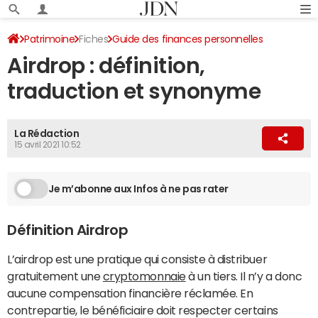
Patrimoine
Fiches
Guide des finances personnelles
Airdrop : définition,
Le dictionnaire de la cryptomonnaie
traduction et synonyme
La Rédaction
15 avril 2021 10:52
Je m’abonne aux Infos à ne pas rater
Définition Airdrop
L’airdrop est une pratique qui consiste à distribuer
gratuitement une
cryptomonnaie
à un tiers. Il n’y a donc
aucune compensation financière réclamée. En
contrepartie, le bénéficiaire doit respecter certains