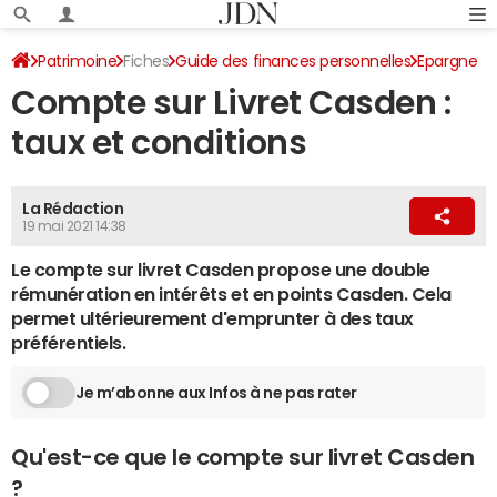
Patrimoine
Fiches
Guide des finances personnelles
Epargne
Compte sur Livret Casden :
Livrets bancaires
taux et conditions
La Rédaction
19 mai 2021 14:38
Le compte sur livret Casden propose une double
rémunération en intérêts et en points Casden. Cela
permet ultérieurement d'emprunter à des taux
préférentiels.
Je m’abonne aux Infos à ne pas rater
Qu'est-ce que le compte sur livret Casden
?