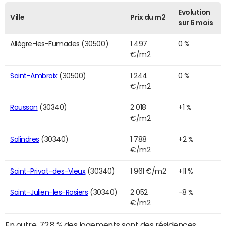
Evolution
Ville
Prix du m2
sur 6 mois
Allègre-les-Fumades (30500)
1 497
0 %
€/m2
Saint-Ambroix
(30500)
1 244
0 %
€/m2
Rousson
(30340)
2 018
+1 %
€/m2
Salindres
(30340)
1 788
+2 %
€/m2
Saint-Privat-des-Vieux
(30340)
1 961 €/m2
+11 %
Saint-Julien-les-Rosiers
(30340)
2 052
-8 %
€/m2
En outre, 72,8 % des logements sont des résidences