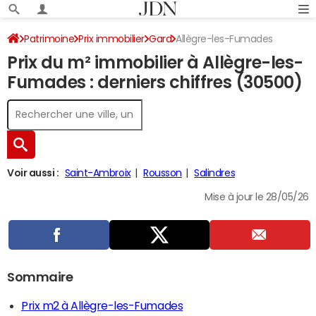
Patrimoine
Prix immobilier
Gard
Allègre-les-Fumades
Prix du m² immobilier à Allègre-les-
Fumades : derniers chiffres (30500)
Voir aussi :
Saint-Ambroix
Rousson
Salindres
Mise à jour le 28/05/26
Sommaire
Prix m2 à Allègre-les-Fumades