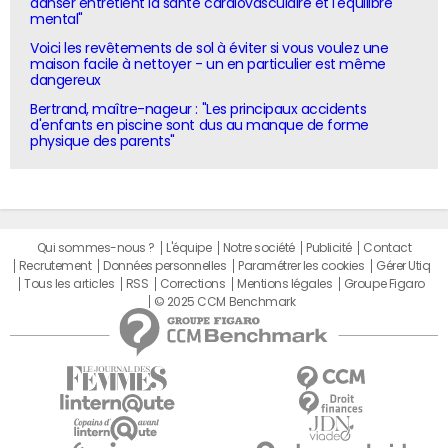
danser entretient la santé cardiovasculaire et l'équilibre
mental"
Voici les revêtements de sol à éviter si vous voulez une
maison facile à nettoyer - un en particulier est même
dangereux
Bertrand, maître-nageur : "Les principaux accidents
d'enfants en piscine sont dus au manque de forme
physique des parents"
Qui sommes-nous ?
L'équipe
Notre société
Publicité
Contact
Recrutement
Données personnelles
Paramétrer les cookies
Gérer Utiq
Tous les articles
RSS
Corrections
Mentions légales
Groupe Figaro
© 2025 CCM Benchmark