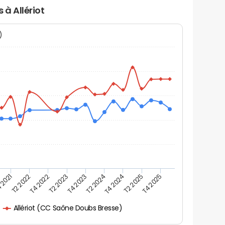
 à Allériot
N)
 2021
T2 2025
T4 2023
T2 2022
T4 2025
T2 2024
T4 2022
T4 2024
T2 2023
Allériot (CC Saône Doubs Bresse)