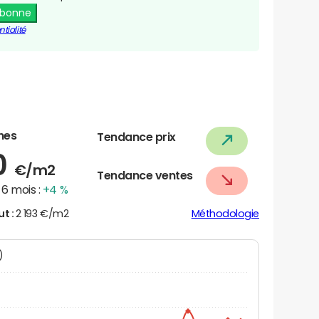
abonne
tialité
nes
Tendance prix
0
€/m2
Tendance ventes
6 mois :
+4 %
ut :
2 193 €/m2
Méthodologie
N)