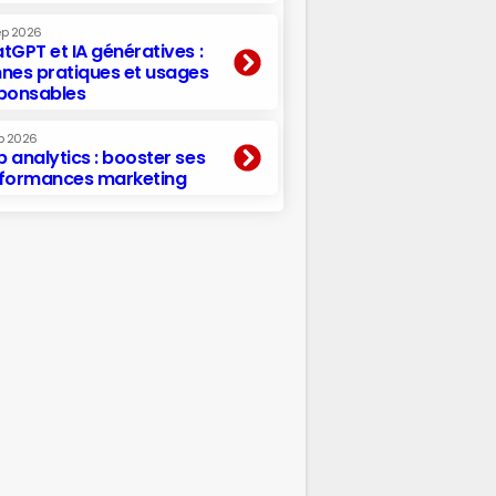
ep 2026
tGPT et IA génératives :
nes pratiques et usages
ponsables
p 2026
 analytics : booster ses
formances marketing