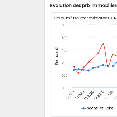
Evolution des prix immobiliers
Prix au m2 (source : estimations JD
1800
1600
Prix au m2
1400
1200
1000
800
T4
T2 2020
T4 2020
T2 2019
T2 2021
T4 2019
Saône-et-Loire