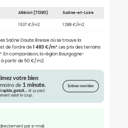
Allériot (71380)
Saône-et-Loire
1 537 €/m2
1 288 €/m2
 Saône Doubs Bresse où se trouve la
st de l'ordre de
1 483 €/m²
. Les prix des terrains
m². En comparaison, la région Bourgogne-
à partir de 50 €/m2.
timez votre bien
 moins de
1 minute.
Estimer mon bien
t rapide, gratuit…
et ça peut
rement valoir le coup.
directement par e-mail.