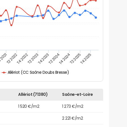
 2021
T2 2025
T4 2023
T2 2022
T4 2025
T2 2024
T4 2022
T4 2024
T2 2023
Allériot (CC Saône Doubs Bresse)
Allériot (71380)
Saône-et-Loire
1 520 €/m2
1 273 €/m2
2 221 €/m2