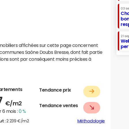
03 s
Cha
bon
res
21 se
Web
mobiliers affichées sur cette page concernent
per
communes Saône Doubs Bresse, dont fait partie
tions sont par conséquent moins précises à
artements
Tendance prix
7
€/m2
Tendance ventes
 6 mois :
0 %
ut :
2 239 €/m2
Méthodologie