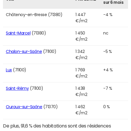
sur 6 mois
Châtenoy-en-Bresse (71380)
1 447
-4 %
€/m2
Saint-Marcel
(71380)
1 450
nc
€/m2
Chalon-sur-Saône
(71100)
1 342
-5 %
€/m2
Lux
(71100)
1 769
+4 %
€/m2
Saint-Rémy
(71100)
1 438
-7 %
€/m2
Ouroux-sur-Saône
(71370)
1 462
0 %
€/m2
De plus, 91,6 % des habitations sont des résidences