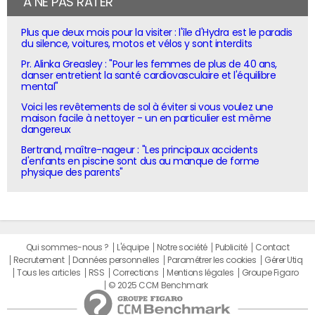
À NE PAS RATER
Plus que deux mois pour la visiter : l'île d'Hydra est le paradis
du silence, voitures, motos et vélos y sont interdits
Pr. Alinka Greasley : "Pour les femmes de plus de 40 ans,
danser entretient la santé cardiovasculaire et l'équilibre
mental"
Voici les revêtements de sol à éviter si vous voulez une
maison facile à nettoyer - un en particulier est même
dangereux
Bertrand, maître-nageur : "Les principaux accidents
d'enfants en piscine sont dus au manque de forme
physique des parents"
Qui sommes-nous ?
L'équipe
Notre société
Publicité
Contact
Recrutement
Données personnelles
Paramétrer les cookies
Gérer Utiq
Tous les articles
RSS
Corrections
Mentions légales
Groupe Figaro
© 2025 CCM Benchmark