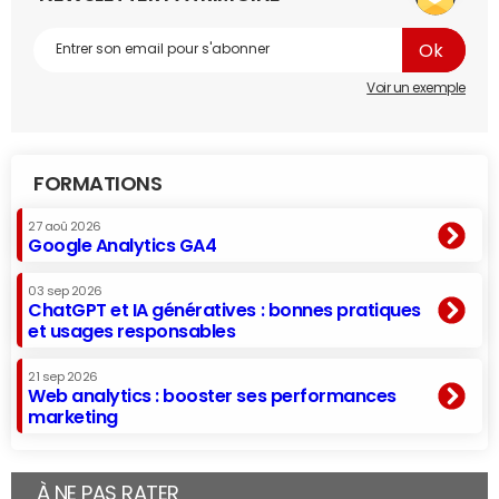
Voir un exemple
FORMATIONS
27 aoû 2026
Google Analytics GA4
03 sep 2026
ChatGPT et IA génératives : bonnes pratiques
et usages responsables
21 sep 2026
Web analytics : booster ses performances
marketing
À NE PAS RATER