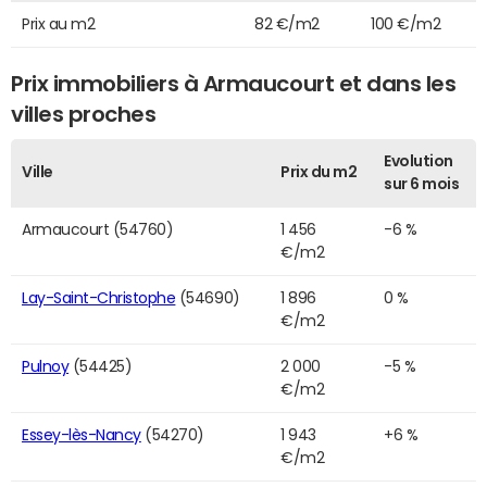
Prix au m2
82 €/m2
100 €/m2
Prix immobiliers à Armaucourt et dans les
villes proches
Evolution
Ville
Prix du m2
sur 6 mois
Armaucourt (54760)
1 456
-6 %
€/m2
Lay-Saint-Christophe
(54690)
1 896
0 %
€/m2
Pulnoy
(54425)
2 000
-5 %
€/m2
Essey-lès-Nancy
(54270)
1 943
+6 %
€/m2