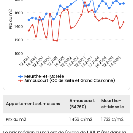
Prix au m2
1600
1400
1200
1000
T4 2021
T2 2025
T2 2019
T4 2022
T2 2020
T4 2023
T2 2021
T4 2024
T2 2022
T4 2025
T4 2019
T2 2023
T4 2020
T2 2024
Meurthe-et-Moselle
Armaucourt (CC de Seille et Grand Couronné)
Armaucourt
Meurthe-
Appartements et maisons
(54760)
et-Moselle
Prix au m2
1 456 €/m2
1 733 €/m2
Le prix médian du m2 est de l'ordre de
1 611 €/m²
dans la