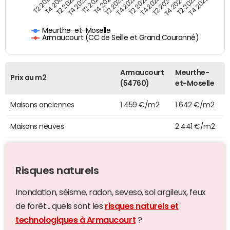
T4 2021
T2 2025
T2 2019
T4 2022
T2 2020
T4 2023
T2 2021
T4 2024
T2 2022
T4 2025
T4 2019
T2 2023
T4 2020
T2 2024
Meurthe-et-Moselle
Armaucourt (CC de Seille et Grand Couronné)
Armaucourt
Meurthe-
Prix au m2
(54760)
et-Moselle
Maisons anciennes
1 459 €/m2
1 642 €/m2
Maisons neuves
2 441 €/m2
Risques naturels
Inondation, séisme, radon, seveso, sol argileux, feux
de forêt... quels sont les
risques naturels et
technologiques à Armaucourt
?