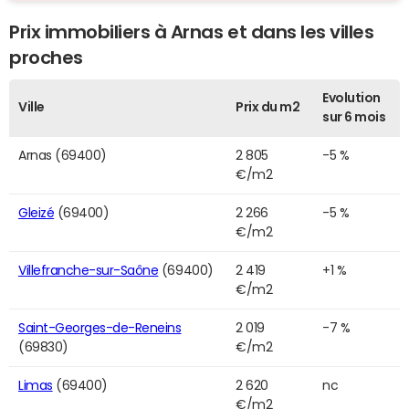
Prix immobiliers à Arnas et dans les villes
proches
Evolution
Ville
Prix du m2
sur 6 mois
Arnas (69400)
2 805
-5 %
€/m2
Gleizé
(69400)
2 266
-5 %
€/m2
Villefranche-sur-Saône
(69400)
2 419
+1 %
€/m2
Saint-Georges-de-Reneins
2 019
-7 %
(69830)
€/m2
Limas
(69400)
2 620
nc
€/m2