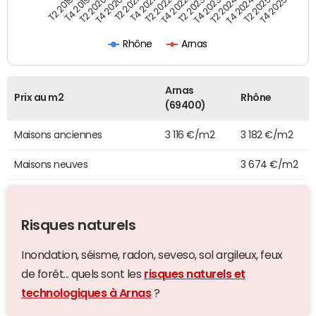
T4 2021
T2 2025
T2 2020
T4 2023
T2 2022
T4 2025
T4 2020
T2 2024
T2 2019
T4 2022
T2 2021
T4 2024
T4 2019
T2 2023
Rhône
Arnas
Arnas
Prix au m2
Rhône
(69400)
Maisons anciennes
3 116 €/m2
3 182 €/m2
Maisons neuves
3 674 €/m2
Risques naturels
Inondation, séisme, radon, seveso, sol argileux, feux
de forêt... quels sont les
risques naturels et
technologiques à Arnas
?