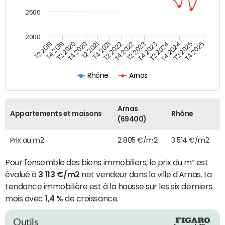
2500
2000
T4 2021
T2 2025
T2 2020
T4 2023
T2 2022
T4 2025
T4 2020
T2 2024
T2 2019
T4 2022
T2 2021
T4 2024
T4 2019
T2 2023
Rhône
Arnas
Arnas
Appartements et maisons
Rhône
(69400)
Prix au m2
2 805 €/m2
3 514 €/m2
Pour l'ensemble des biens immobiliers, le prix du m² est
évalué à
3 113 €/m2
net vendeur dans la ville d'Arnas. La
tendance immobilière est à la hausse sur les six derniers
mois avec
1,4 %
de croissance.
Outils