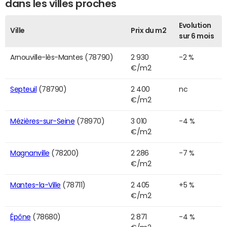
dans les villes proches
Evolution
Ville
Prix du m2
sur 6 mois
Arnouville-lès-Mantes (78790)
2 930
-2 %
€/m2
Septeuil
(78790)
2 400
nc
€/m2
Mézières-sur-Seine
(78970)
3 010
-4 %
€/m2
Magnanville
(78200)
2 286
-7 %
€/m2
Mantes-la-Ville
(78711)
2 405
+5 %
€/m2
Épône
(78680)
2 871
-4 %