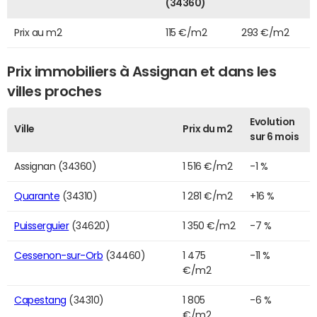
(34360)
Prix au m2
115 €/m2
293 €/m2
Prix immobiliers à Assignan et dans les
villes proches
Evolution
Ville
Prix du m2
sur 6 mois
Assignan (34360)
1 516 €/m2
-1 %
Quarante
(34310)
1 281 €/m2
+16 %
Puisserguier
(34620)
1 350 €/m2
-7 %
Cessenon-sur-Orb
(34460)
1 475
-11 %
€/m2
Capestang
(34310)
1 805
-6 %
€/m2