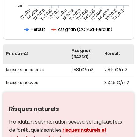
500
T4 2021
T2 2025
T2 2019
T4 2022
T2 2020
T4 2023
T2 2021
T4 2024
T2 2022
T4 2025
T4 2019
T2 2023
T4 2020
T2 2024
Assignan (CC Sud-Hérault)
Hérault
Assignan
Prix au m2
Hérault
(34360)
Maisons anciennes
1 581 €/m2
2 815 €/m2
Maisons neuves
3 346 €/m2
Risques naturels
Inondation, séisme, radon, seveso, sol argileux, feux
de forêt... quels sont les
risques naturels et