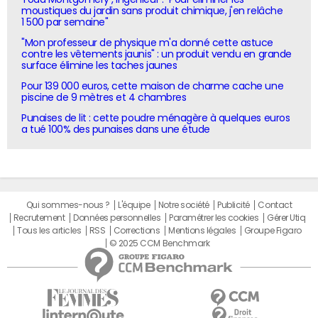
moustiques du jardin sans produit chimique, j'en relâche
1 500 par semaine"
"Mon professeur de physique m'a donné cette astuce
contre les vêtements jaunis" : un produit vendu en grande
surface élimine les taches jaunes
Pour 139 000 euros, cette maison de charme cache une
piscine de 9 mètres et 4 chambres
Punaises de lit : cette poudre ménagère à quelques euros
a tué 100% des punaises dans une étude
Qui sommes-nous ?
L'équipe
Notre société
Publicité
Contact
Recrutement
Données personnelles
Paramétrer les cookies
Gérer Utiq
Tous les articles
RSS
Corrections
Mentions légales
Groupe Figaro
© 2025 CCM Benchmark