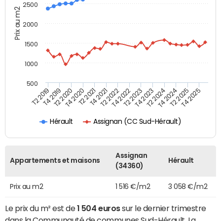
2500
Prix au m2
2000
1500
1000
500
T4 2021
T2 2025
T2 2019
T4 2022
T2 2020
T4 2023
T2 2021
T4 2024
T2 2022
T4 2025
T4 2019
T2 2023
T4 2020
T2 2024
Assignan (CC Sud-Hérault)
Hérault
Assignan
Appartements et maisons
Hérault
(34360)
Prix au m2
1 516 €/m2
3 058 €/m2
Le prix du m² est de
1 504 euros
sur le dernier trimestre
dans la Communauté de communes Sud-Hérault. La