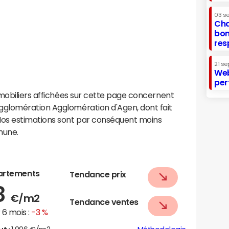
03 s
Cha
bon
res
21 se
Web
per
mobiliers affichées sur cette page concernent
glomération Agglomération d'Agen, dont fait
os estimations sont par conséquent moins
mune.
artements
Tendance prix
8
€/m2
Tendance ventes
6 mois :
-3 %