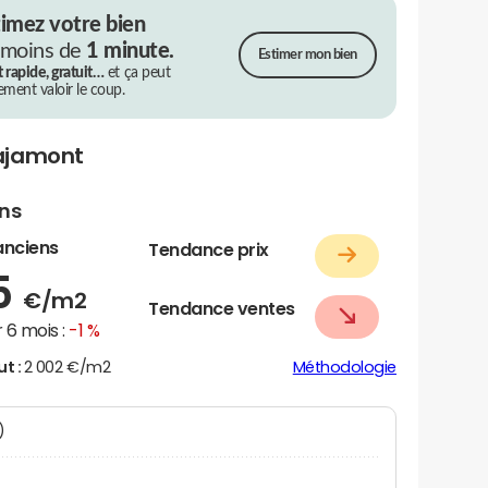
timez votre bien
 moins de
1 minute.
Estimer mon bien
t rapide, gratuit…
et ça peut
rement valoir le coup.
ajamont
ens
anciens
Tendance prix
5
€/m2
Tendance ventes
 6 mois :
-1 %
ut :
2 002 €/m2
Méthodologie
N)