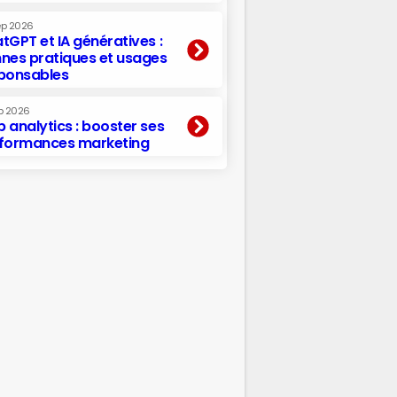
ep 2026
tGPT et IA génératives :
nes pratiques et usages
ponsables
p 2026
 analytics : booster ses
formances marketing