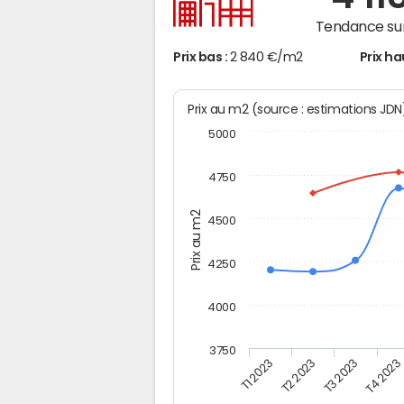
Tendance sur
Prix bas :
2 840 €/m2
Prix ha
Prix au m2 (source : estimations JD
5000
4750
Prix au m2
4500
4250
4000
3750
T3 2023
T2 2023
T4 2023
T1 2023