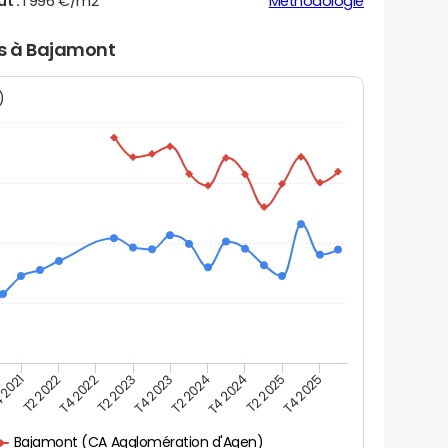
ut :
1 996 €/m2
Méthodologie
rs à Bajamont
N)
 2021
T2 2025
T4 2023
T2 2022
T4 2025
T2 2024
T4 2022
T4 2024
T2 2023
Bajamont (CA Agglomération d'Agen)