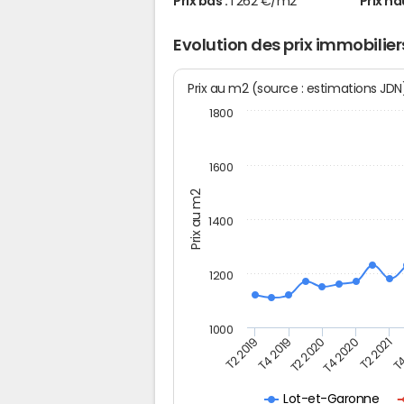
Prix bas :
1 262 €/m2
Prix ha
Evolution des prix immobilie
Prix au m2 (source : estimations JD
1800
1600
Prix au m2
1400
1200
1000
T4
T2 2020
T4 2020
T2 2019
T2 2021
T4 2019
Lot-et-Garonne