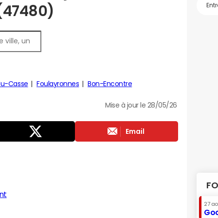
 (47480)
du-Casse
Foulayronnes
Bon-Encontre
Mise à jour le 28/05/26
Email
FO
nt
27 a
Goo