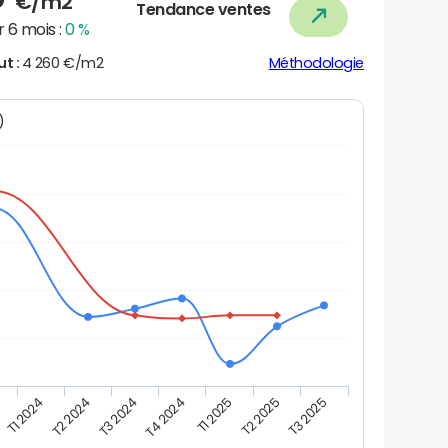
€/m2
Tendance ventes
 6 mois :
0 %
ut :
4 260 €/m2
Méthodologie
N)
T1 2025
T2 2024
T3 2025
T4 2024
T1 2024
T2 2025
T3 2024