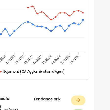
 2021
T2 2025
T4 2023
T2 2022
T4 2025
T2 2024
T4 2022
T4 2024
T2 2023
Bajamont (CA Agglomération d'Agen)
neufs
Tendance prix
8