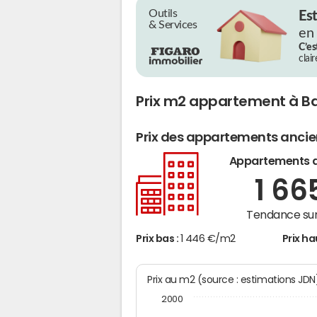
Outils
Es
& Services
en
C’es
clai
Prix m2 appartement à B
Prix des appartements anci
Appartements 
1 66
Tendance sur
Prix bas :
1 446 €/m2
Prix ha
Prix au m2 (source : estimations JD
2000