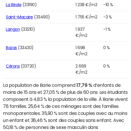
La Réole
(33190)
1 238 €/m2
-10 %
Saint-Macaire
(33490)
1 755 €/m2
-3 %
Langon
(33210)
1 937
-1 %
€/m2
Bazas
(33430)
1 698
0 %
€/m2
Cérons
(33720)
2 669
0 %
€/m2
La population de Barie comprend
17,79 %
d’enfants de
moins de 15 ans et 27,05 % de plus de 60 ans. Les étudiants
composent à 4,83 % la population de la ville. À Barie vivent
78 familles. 25,64 % de ces ménages sont des familles
monoparentales. 35,90 % sont des couples avec au moins
un enfant et 38,46 % sont des couples sans enfant. Avec
50,18 % de personnes de sexe masculin dans