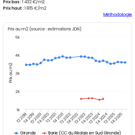
Prix bas :
1 432 €/m2
Prix haut :
1 815 €/m2
Méthodologie
Prix au m2 (source : estimations JDN)
5k
4k
Prix au m2
3k
2k
1k
T4 2021
T2 2025
T2 2021
T4 2024
T4 2020
T2 2024
T2 2020
T4 2023
T4 2019
T2 2023
T2 2019
T4 2022
T2 2022
T4 2025
Barie (CC du Réolais en Sud Gironde)
Gironde