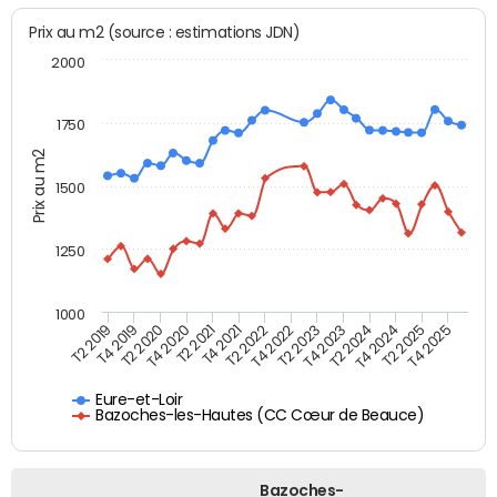
Prix au m2 (source : estimations JDN)
2000
1750
Prix au m2
1500
1250
1000
T4 2021
T2 2025
T2 2019
T4 2022
T2 2020
T4 2023
T2 2021
T4 2024
T2 2022
T4 2025
T4 2019
T2 2023
T4 2020
T2 2024
Eure-et-Loir
Bazoches-les-Hautes (CC Cœur de Beauce)
Bazoches-