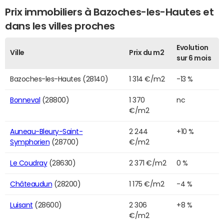
Prix immobiliers à Bazoches-les-Hautes et
dans les villes proches
Evolution
Ville
Prix du m2
sur 6 mois
Bazoches-les-Hautes (28140)
1 314 €/m2
-13 %
Bonneval
(28800)
1 370
nc
€/m2
Auneau-Bleury-Saint-
2 244
+10 %
Symphorien
(28700)
€/m2
Le Coudray
(28630)
2 371 €/m2
0 %
Châteaudun
(28200)
1 175 €/m2
-4 %
Luisant
(28600)
2 306
+8 %
€/m2