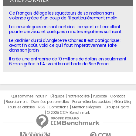
Ce Français déloge les squatteurs de sa maison sans
violence grâce à un coup de fil particulièrement malin
Les neurologues en sont certains : ce sport est excellent
pour le cerveau et quelques minutes régulières suffisent
Le jardinier du roi d'Angleterre Charles III est catégorique :
avant fin août, voici ce qu'il faut impérativement faire
dans son jardin
Il crée une entreprise de 10 millions de dollars en seulement
6 mois grâce à l'IA : voici la méthode de Ben Broca
Qui sommes-nous ?
L'équipe
Notre société
Publicité
Contact
Recrutement
Données personnelles
Paramétrer les cookies
Gérer Utiq
Tous les articles
RSS
Corrections
Mentions légales
Groupe Figaro
© 2025 CCM Benchmark