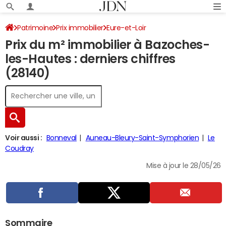
Patrimoine
Prix immobilier
Eure-et-Loir
Prix du m² immobilier à Bazoches-
Bazoches-les-Hautes
les-Hautes : derniers chiffres
(28140)
Voir aussi :
Bonneval
Auneau-Bleury-Saint-Symphorien
Le
Coudray
Mise à jour le 28/05/26
Sommaire