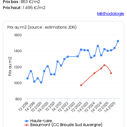
Prix bas :
863 €/m2
Prix haut :
1 495 €/m2
Méthodologie
Prix au m2 (source : estimations JDN)
1600
1400
Prix au m2
1200
1000
800
T4 2021
T2 2025
T2 2019
T4 2022
T2 2020
T4 2023
T2 2021
T4 2024
T2 2022
T4 2025
T4 2019
T2 2023
T4 2020
T2 2024
Haute-Loire
Beaumont (CC Brioude Sud Auvergne)