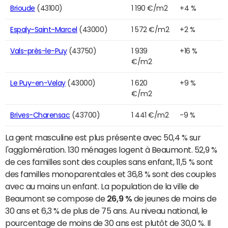
Brioude
(43100)
1 190 €/m2
+4 %
Espaly-Saint-Marcel
(43000)
1 572 €/m2
+2 %
Vals-près-le-Puy
(43750)
1 939
+16 %
€/m2
Le Puy-en-Velay
(43000)
1 620
+9 %
€/m2
Brives-Charensac
(43700)
1 441 €/m2
-9 %
La gent masculine est plus présente avec 50,4 % sur
l'agglomération. 130 ménages logent à Beaumont. 52,9 %
de ces familles sont des couples sans enfant, 11,5 % sont
des familles monoparentales et 36,8 % sont des couples
avec au moins un enfant. La population de la ville de
Beaumont se compose de
26,9 %
de jeunes de moins de
30 ans et 6,3 % de plus de 75 ans. Au niveau national, le
pourcentage de moins de 30 ans est plutôt de 30,0 %. Il