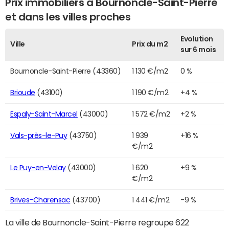
Prix immobiliers à Bournoncle-Saint-Pierre
et dans les villes proches
Evolution
Ville
Prix du m2
sur 6 mois
Bournoncle-Saint-Pierre (43360)
1 130 €/m2
0 %
Brioude
(43100)
1 190 €/m2
+4 %
Espaly-Saint-Marcel
(43000)
1 572 €/m2
+2 %
Vals-près-le-Puy
(43750)
1 939
+16 %
€/m2
Le Puy-en-Velay
(43000)
1 620
+9 %
€/m2
Brives-Charensac
(43700)
1 441 €/m2
-9 %
La ville de Bournoncle-Saint-Pierre regroupe 622