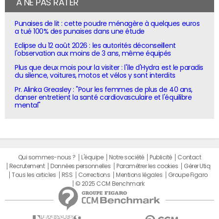
À NE PAS RATER
Punaises de lit : cette poudre ménagère à quelques euros
a tué 100% des punaises dans une étude
Eclipse du 12 août 2026 : les autorités déconseillent
l'observation aux moins de 3 ans, même équipés
Plus que deux mois pour la visiter : l'île d'Hydra est le paradis
du silence, voitures, motos et vélos y sont interdits
Pr. Alinka Greasley : "Pour les femmes de plus de 40 ans,
danser entretient la santé cardiovasculaire et l'équilibre
mental"
Qui sommes-nous ?
L'équipe
Notre société
Publicité
Contact
Recrutement
Données personnelles
Paramétrer les cookies
Gérer Utiq
Tous les articles
RSS
Corrections
Mentions légales
Groupe Figaro
© 2025 CCM Benchmark