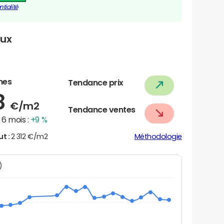
tialité
oux
nes
Tendance prix
8
€/m2
Tendance ventes
6 mois :
+9 %
ut :
2 312 €/m2
Méthodologie
N)