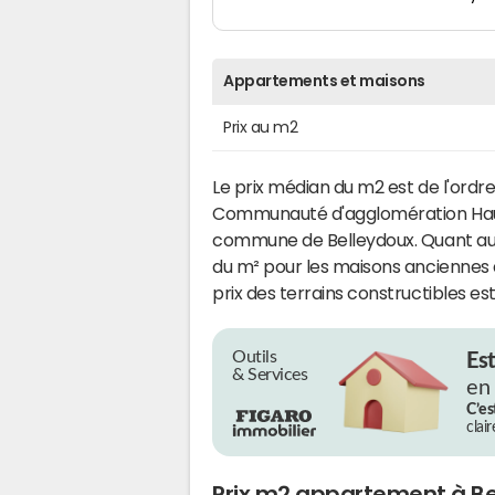
Appartements et maisons
Prix au m2
Le prix médian du m2 est de l'ordr
Communauté d'agglomération Haut 
commune de Belleydoux. Quant aux m
du m² pour les maisons anciennes 
prix des terrains constructibles es
Outils
Es
& Services
en
C’es
clai
Prix m2 appartement à B