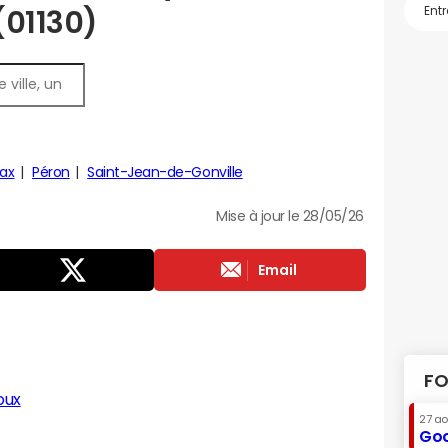
(01130)
ax
Péron
Saint-Jean-de-Gonville
Mise à jour le 28/05/26
Email
FO
oux
27 a
Goo