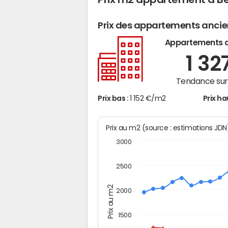
Prix des appartements anci
Appartements 
1 32
Tendance sur 
Prix bas :
1 152 €/m2
Prix ha
Prix au m2 (source : estimations JD
3000
2500
Prix au m2
2000
1500