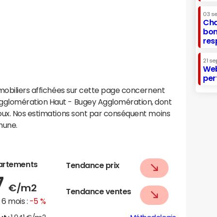
03 s
Cha
bon
res
21 se
Web
per
mobiliers affichées sur cette page concernent
gglomération Haut - Bugey Agglomération, dont
oux. Nos estimations sont par conséquent moins
mune.
artements
Tendance prix
7
€/m2
Tendance ventes
6 mois :
-5 %