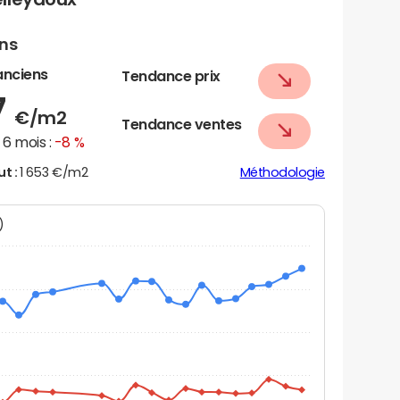
ens
anciens
Tendance prix
7
€/m2
Tendance ventes
6 mois :
-8 %
ut :
1 653 €/m2
Méthodologie
N)