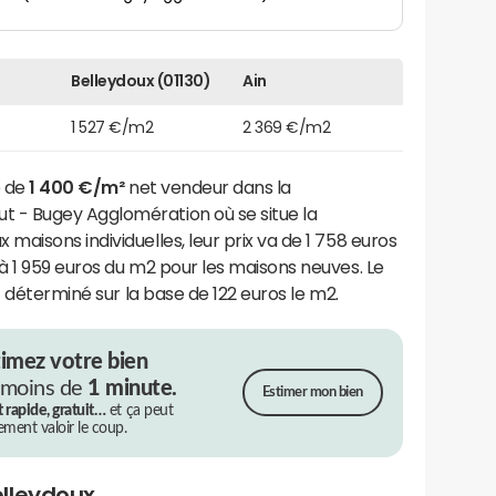
Belleydoux (01130)
Ain
1 527 €/m2
2 369 €/m2
e de
1 400 €/m²
net vendeur dans la
- Bugey Agglomération où se situe la
aisons individuelles, leur prix va de 1 758 euros
à 1 959 euros du m2 pour les maisons neuves. Le
t déterminé sur la base de 122 euros le m2.
timez votre bien
 moins de
1 minute.
Estimer mon bien
t rapide, gratuit…
et ça peut
rement valoir le coup.
elleydoux