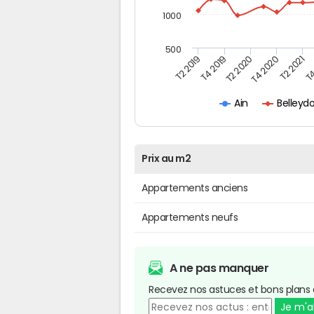
1000
500
T4
T2 2020
T4 2020
T2 2019
T2 2021
T4 2019
Belleyd
Ain
Prix au m2
Appartements anciens
Appartements neufs
A ne pas manquer
Recevez nos astuces et bons plans 
Je m'