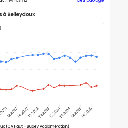
ut :
1 941 €/m2
Méthodologie
s à Belleydoux
N)
 2021
T2 2025
T4 2023
T2 2022
T4 2025
T2 2024
T4 2022
T4 2024
T2 2023
oux (CA Haut - Bugey Agglomération)