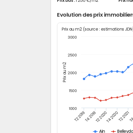
Prix bas :
1 250 €/m2
Prix ha
Evolution des prix immobilier
Prix au m2 (source : estimations JD
3000
2500
Prix au m2
2000
1500
1000
T4
T2 2020
T4 2020
T2 2019
T2 2021
T4 2019
Belleyd
Ain