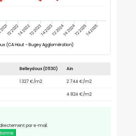
 2021
T2 2025
T4 2023
T2 2022
T4 2025
T2 2024
T4 2022
T4 2024
T2 2023
oux (CA Haut - Bugey Agglomération)
Belleydoux (01130)
Ain
1 327 €/m2
2 744 €/m2
4 824 €/m2
directement par e-mail.
abonne