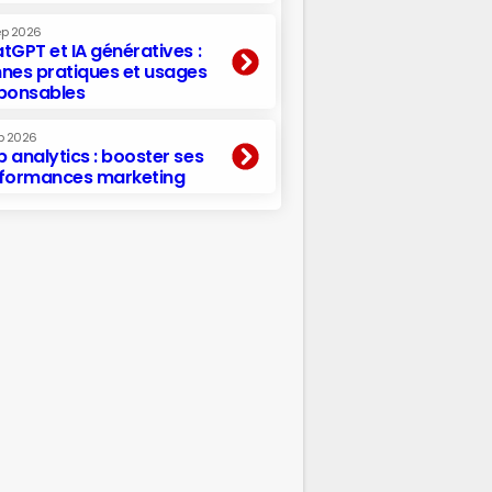
ep 2026
tGPT et IA génératives :
nes pratiques et usages
ponsables
p 2026
 analytics : booster ses
formances marketing