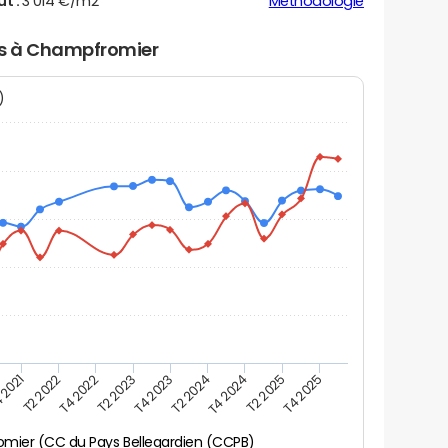
ut :
3 014 €/m2
Méthodologie
ers à Champfromier
N)
 2021
T2 2025
T4 2023
T2 2022
T4 2025
T2 2024
T4 2022
T4 2024
T2 2023
mier (CC du Pays Bellegardien (CCPB)