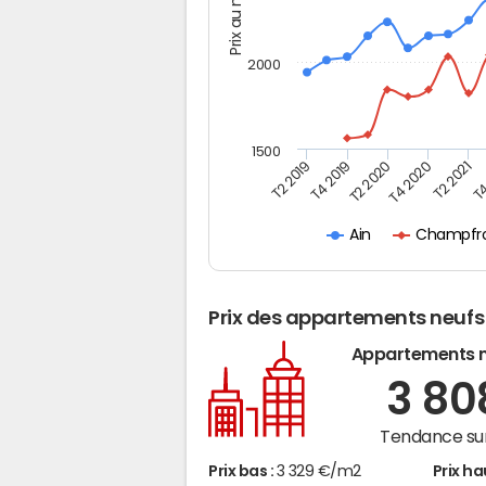
Prix au m2
2000
1500
T4
T2 2020
T4 2020
T2 2019
T2 2021
T4 2019
Champfro
Ain
Prix des appartements neufs
Appartements 
3 8
Tendance sur
Prix bas :
3 329 €/m2
Prix ha