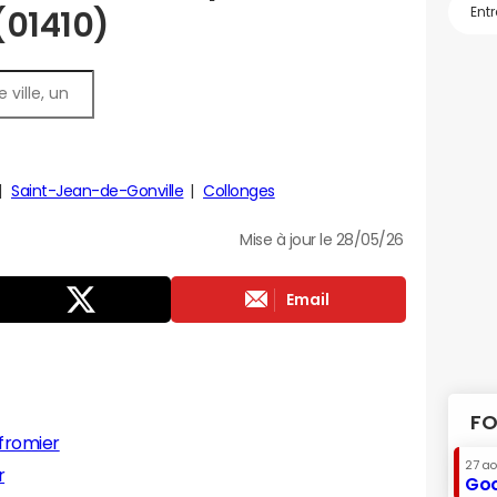
(01410)
Saint-Jean-de-Gonville
Collonges
Mise à jour le 28/05/26
Email
FO
fromier
27 a
r
Goo