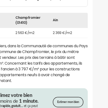
Champfromier
Ain
(01410)
2 563 €/m2
2 369 €/m2
iliers, dans la Communauté de communes du Pays
a commune de Champfromier, le prix du mètre
 vendeur. Les prix des terrains à bâtir sont
². Concernant les tarifs des appartements, ils
r l’ancien à 3 797 €/m² pour les constructions
'appartements neufs à avoir changé de
nstant.
timez votre bien
 moins de
1 minute.
Estimer mon bien
t rapide, gratuit…
et ça peut