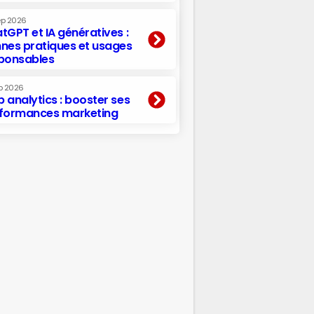
ep 2026
tGPT et IA génératives :
nes pratiques et usages
ponsables
p 2026
 analytics : booster ses
formances marketing