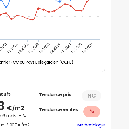
 2021
T2 2025
T4 2023
T2 2022
T4 2025
T2 2024
T4 2022
T4 2024
T2 2023
mier (CC du Pays Bellegardien (CCPB)
neufs
Tendance prix
NC
08
€/m2
Tendance ventes
 6 mois :
- %
ut :
3 907 €/m2
Méthodologie