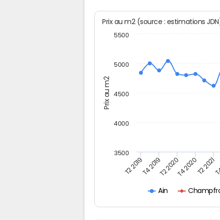
Prix au m2 (source : estimations JD
5500
5000
Prix au m2
4500
4000
3500
T2 2019
T4 2019
T2 2020
T4 2020
T2 2021
T4
Champfro
Ain