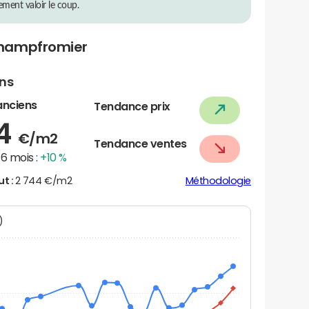
rement valoir le coup.
Champfromier
ens
anciens
Tendance prix
44
€/m2
Tendance ventes
6 mois :
+10 %
ut :
2 744 €/m2
Méthodologie
N)