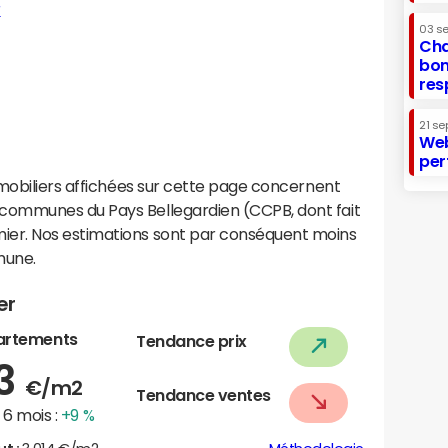
r
03 s
Cha
bon
res
21 se
Web
per
mobiliers affichées sur cette page concernent
communes du Pays Bellegardien (CCPB, dont fait
er. Nos estimations sont par conséquent moins
mune.
er
artements
Tendance prix
63
€/m2
Tendance ventes
6 mois :
+9 %