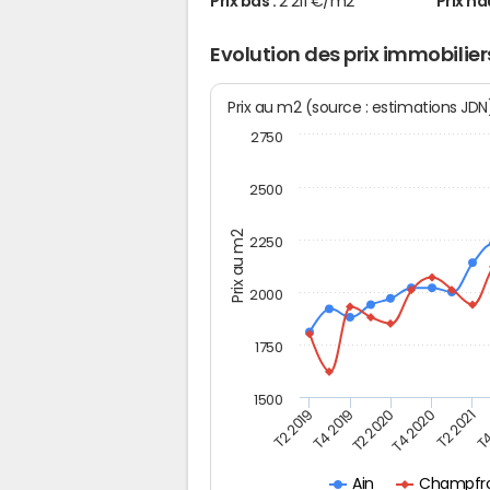
Prix bas :
2 211 €/m2
Prix ha
Evolution des prix immobili
Prix au m2 (source : estimations JD
2750
2500
Prix au m2
2250
2000
1750
1500
T4
T2 2020
T4 2020
T2 2019
T2 2021
T4 2019
Champfro
Ain