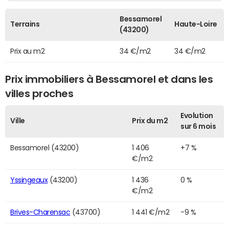
Bessamorel
Terrains
Haute-Loire
(43200)
Prix au m2
34 €/m2
34 €/m2
Prix immobiliers à Bessamorel et dans les
villes proches
Evolution
Ville
Prix du m2
sur 6 mois
Bessamorel (43200)
1 406
+7 %
€/m2
Yssingeaux
(43200)
1 436
0 %
€/m2
Brives-Charensac
(43700)
1 441 €/m2
-9 %