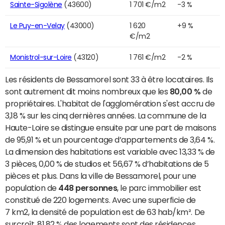
Sainte-Sigolène
(43600)
1 701 €/m2
-3 %
Le Puy-en-Velay
(43000)
1 620
+9 %
€/m2
Monistrol-sur-Loire
(43120)
1 761 €/m2
-2 %
Les résidents de Bessamorel sont 33 à être locataires. Ils
sont autrement dit moins nombreux que les
80,00 %
de
propriétaires. L'habitat de l'agglomération s'est accru de
3,18 % sur les cinq dernières années. La commune de la
Haute-Loire se distingue ensuite par une part de maisons
de 95,91 % et un pourcentage d’appartements de 3,64 %.
La dimension des habitations est variable avec 13,33 % de
3 pièces, 0,00 % de studios et 56,67 % d’habitations de 5
pièces et plus. Dans la ville de Bessamorel, pour une
population de
448 personnes
, le parc immobilier est
constitué de 220 logements. Avec une superficie de
7 km2, la densité de population est de 63 hab/km². De
surcroît, 81,82 % des logements sont des résidences