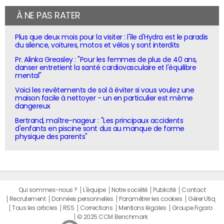
À NE PAS RATER
Plus que deux mois pour la visiter : l'île d'Hydra est le paradis
du silence, voitures, motos et vélos y sont interdits
Pr. Alinka Greasley : "Pour les femmes de plus de 40 ans,
danser entretient la santé cardiovasculaire et l'équilibre
mental"
Voici les revêtements de sol à éviter si vous voulez une
maison facile à nettoyer - un en particulier est même
dangereux
Bertrand, maître-nageur : "Les principaux accidents
d'enfants en piscine sont dus au manque de forme
physique des parents"
Qui sommes-nous ?
L'équipe
Notre société
Publicité
Contact
Recrutement
Données personnelles
Paramétrer les cookies
Gérer Utiq
Tous les articles
RSS
Corrections
Mentions légales
Groupe Figaro
© 2025 CCM Benchmark