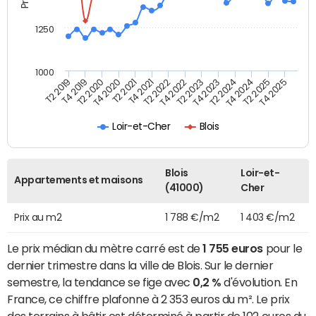
1250
1000
T4 2021
T2 2025
T2 2019
T4 2022
T2 2020
T4 2023
T2 2021
T4 2024
T2 2022
T4 2025
T4 2019
T2 2023
T4 2020
T2 2024
Loir-et-Cher
Blois
Blois
Loir-et-
Appartements et maisons
(41000)
Cher
Prix au m2
1 788 €/m2
1 403 €/m2
Le prix médian du mètre carré est de
1 755 euros
pour le
dernier trimestre dans la ville de Blois. Sur le dernier
semestre, la tendance se fige avec
0,2 %
d'évolution. En
France, ce chiffre plafonne à 2 353 euros du m². Le prix
des terrains à bâtir est déterminé à partir de 102 euros du