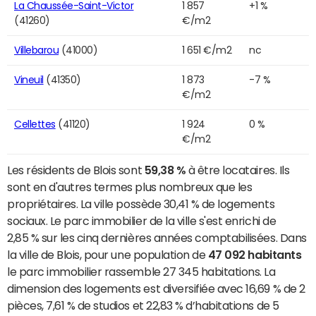
La Chaussée-Saint-Victor
1 857
+1 %
(41260)
€/m2
Villebarou
(41000)
1 651 €/m2
nc
Vineuil
(41350)
1 873
-7 %
€/m2
Cellettes
(41120)
1 924
0 %
€/m2
Les résidents de Blois sont
59,38 %
à être locataires. Ils
sont en d'autres termes plus nombreux que les
propriétaires. La ville possède 30,41 % de logements
sociaux. Le parc immobilier de la ville s'est enrichi de
2,85 % sur les cinq dernières années comptabilisées. Dans
la ville de Blois, pour une population de
47 092 habitants
le parc immobilier rassemble 27 345 habitations. La
dimension des logements est diversifiée avec 16,69 % de 2
pièces, 7,61 % de studios et 22,83 % d’habitations de 5