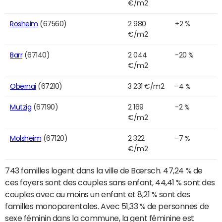
€/m2
Rosheim
(67560)
2 980
+2 %
€/m2
Barr
(67140)
2 044
-20 %
€/m2
Obernai
(67210)
3 231 €/m2
-4 %
Mutzig
(67190)
2 169
-2 %
€/m2
Molsheim
(67120)
2 322
-7 %
€/m2
743 familles logent dans la ville de Bœrsch. 47,24 % de
ces foyers sont des couples sans enfant, 44,41 % sont des
couples avec au moins un enfant et 8,21 % sont des
familles monoparentales. Avec 51,33 % de personnes de
sexe féminin dans la commune, la gent féminine est