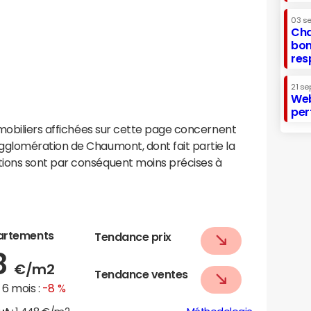
03 s
Cha
bon
res
21 se
Web
per
mobiliers affichées sur cette page concernent
glomération de Chaumont, dont fait partie la
ons sont par conséquent moins précises à
artements
Tendance prix
8
€/m2
Tendance ventes
6 mois :
-8 %