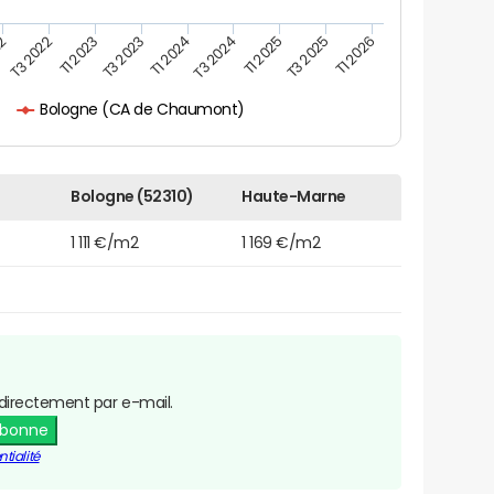
T3 2024
T1 2023
T3 2025
T1 2024
T3 2022
T1 2025
T3 2023
22
T1 2026
Bologne (CA de Chaumont)
Bologne (52310)
Haute-Marne
1 111 €/m2
1 169 €/m2
directement par e-mail.
abonne
tialité