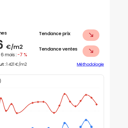
nes
Tendance prix
6
€/m2
Tendance ventes
6 mois :
-7 %
ut :
1 421 €/m2
Méthodologie
N)