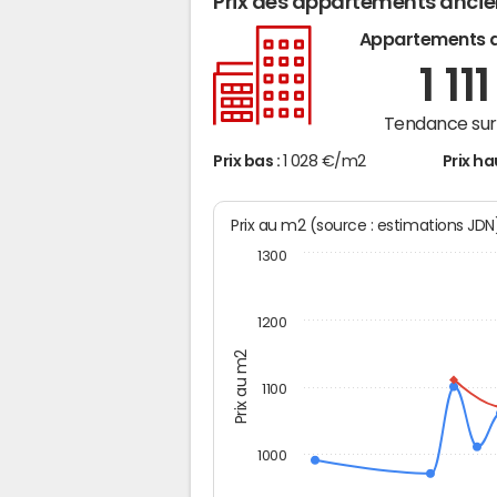
Prix des appartements anci
Appartements 
1 11
Tendance sur 
Prix bas :
1 028 €/m2
Prix ha
Prix au m2 (source : estimations JD
1300
1200
Prix au m2
1100
1000