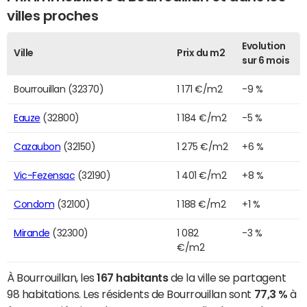
villes proches
Evolution
Ville
Prix du m2
sur 6 mois
Bourrouillan (32370)
1 171 €/m2
-9 %
Eauze
(32800)
1 184 €/m2
-5 %
Cazaubon
(32150)
1 275 €/m2
+6 %
Vic-Fezensac
(32190)
1 401 €/m2
+8 %
Condom
(32100)
1 188 €/m2
+1 %
Mirande
(32300)
1 082
-3 %
€/m2
À Bourrouillan, les
167 habitants
de la ville se partagent
98 habitations. Les résidents de Bourrouillan sont
77,3 %
à