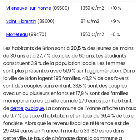
Villeneuve-sur-Yonne
(89500)
1 359 €/m2
+10 %
Saint-Florentin
(89600)
811 €/m2
+9 %
Monéteau
(89470)
1 550 €/m2
-6 %
Les habitants de Brion sont à
30,5 %
des jeunes de moins
de 30 ans et à 27,7 % des plus de 60 ans. Les étudiants
constituent 3,9 % de la population locale. Les femmes
sont plus présentes avec 51,9 % sur l'agglomération. Dans
la ville de Brion logent 195 familles. 48,2 % de ces foyers
sont des couples sans enfant. 33,8 % sont des couples
avec un ou plusieurs enfants et 17,9 % sont des familles
monoparentales. La ville cumule 279 euros par habitant
de
dette publique
. La commune de l'Yonne affiche un taux
de 9,7 % de taxe d'habitation et un taux de 36,4 % de taxe
foncière. Alors que le revenu fiscal de référence est de
29 464 euros en France, il monte à 33 180 euros dans
cette ville. Le taux de chômage dans la commune a