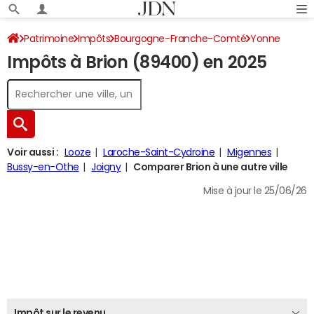
Patrimoine
Impôts
Bourgogne-Franche-Comté
Yonne
Impôts à Brion (89400) en 2025
Brion
Impôt sur le revenu
Voir aussi :
Looze
Laroche-Saint-Cydroine
Migennes
Bussy-en-Othe
Joigny
Comparer Brion à une autre ville
Mise à jour le 25/06/26
Impôt sur le revenu