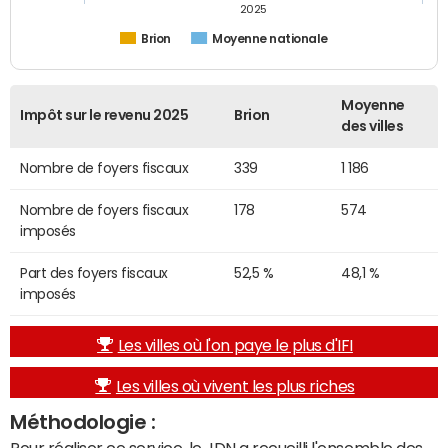
2025
Brion
Moyenne nationale
Moyenne
Impôt sur le revenu 2025
Brion
des villes
Nombre de foyers fiscaux
339
1 186
Nombre de foyers fiscaux
178
574
imposés
Part des foyers fiscaux
52,5 %
48,1 %
imposés
Les villes où l'on paye le plus d'IFI
Les villes où vivent les plus riches
Méthodologie :
Pour réaliser ce service, le JDN a recueilli l'ensemble des