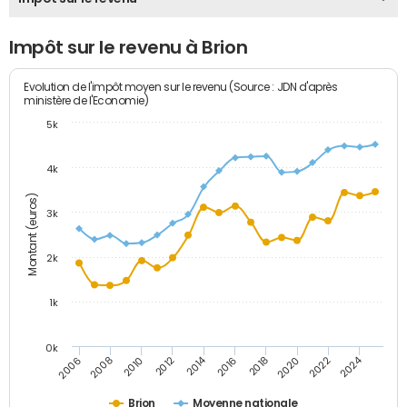
Impôt sur le revenu à Brion
Evolution de l'impôt moyen sur le revenu (Source : JDN d'après
ministère de l'Economie)
5k
4k
Montant (euros)
3k
2k
1k
0k
2014
2024
2010
2020
2012
2022
2006
2016
2008
2018
Brion
Moyenne nationale