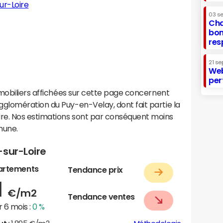
ur-Loire
03 s
Cha
bon
res
21 se
Web
per
mobiliers affichées sur cette page concernent
lomération du Puy-en-Velay, dont fait partie la
e. Nos estimations sont par conséquent moins
mune.
-sur-Loire
artements
Tendance prix
1
€/m2
Tendance ventes
 6 mois :
0 %