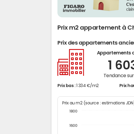
C’es
clai
Prix m2 appartement à C
Prix des appartements anci
Appartements 
1 60
Tendance sur 
Prix bas :
1 334 €/m2
Prix ha
Prix au m2 (source : estimations JD
1800
1600