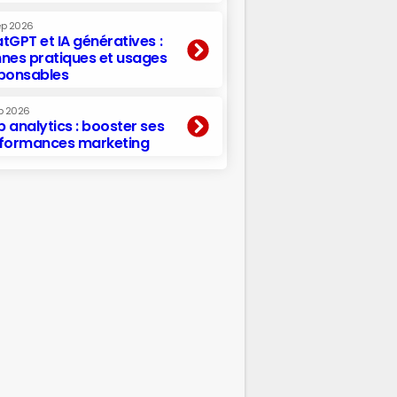
ep 2026
tGPT et IA génératives :
nes pratiques et usages
ponsables
p 2026
 analytics : booster ses
formances marketing