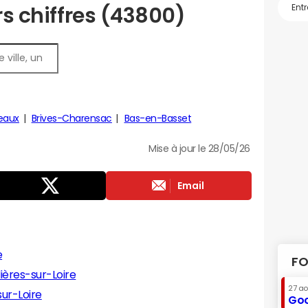
rs chiffres (43800)
eaux
Brives-Charensac
Bas-en-Basset
Mise à jour le 28/05/26
Email
e
FO
ères-sur-Loire
27 a
ur-Loire
Goo