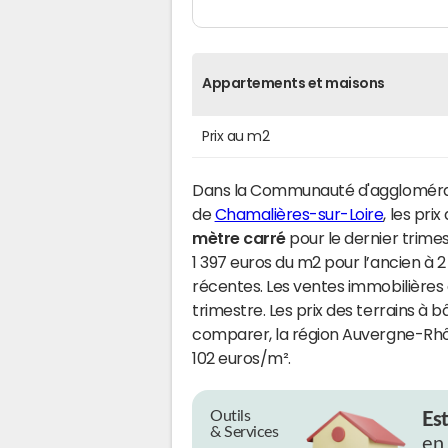
Appartements et maisons
Prix au m2
Dans la Communauté d'agglomérat
de
Chamalières-sur-Loire
, les pri
mètre carré
pour le dernier trime
1 397 euros du m2 pour l’ancien à 
récentes. Les ventes immobilières
trimestre. Les prix des terrains à bâ
comparer, la région Auvergne-Rhôn
102 euros/m².
Outils
Es
& Services
en