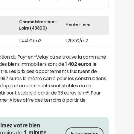
Chamalières-sur-
Haute-Loire
Loire (43800)
1 441 €/m2
1 293 €/m2
ion du Puy-en-Velay où se trouve la commune
x des biens immobiliers sont de
1 402 euros le
stre. Les prix des appartements fluctuent de
2 997 euros le mètre carré pour les constructions
 d'appartements neufs sont stables en un
tir sont établis à partir de 33 euros le m². Pour
e-Alpes offre des terrains à partir de
timez votre bien
 moins de
1 minute.
Estimer mon bien