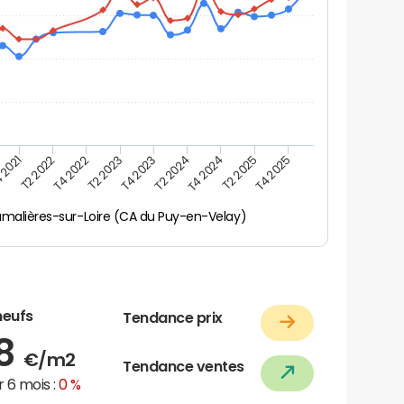
 2021
T2 2025
T4 2023
T2 2022
T4 2025
T2 2024
T4 2022
T4 2024
T2 2023
malières-sur-Loire (CA du Puy-en-Velay)
neufs
Tendance prix
58
€/m2
Tendance ventes
 6 mois :
0 %