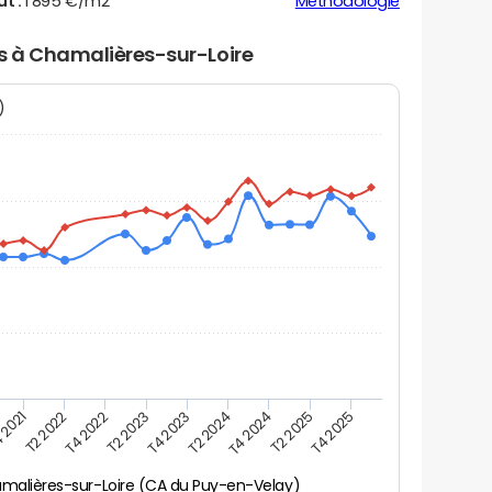
ut :
1 895 €/m2
Méthodologie
rs à Chamalières-sur-Loire
N)
 2021
T2 2025
T4 2023
T2 2022
T4 2025
T2 2024
T4 2022
T4 2024
T2 2023
malières-sur-Loire (CA du Puy-en-Velay)