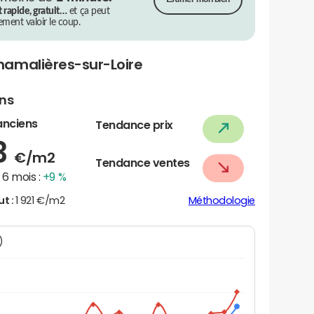
t rapide, gratuit…
et ça peut
rement valoir le coup.
hamalières-sur-Loire
ens
anciens
Tendance prix
3
€/m2
Tendance ventes
6 mois :
+9 %
ut :
1 921 €/m2
Méthodologie
N)