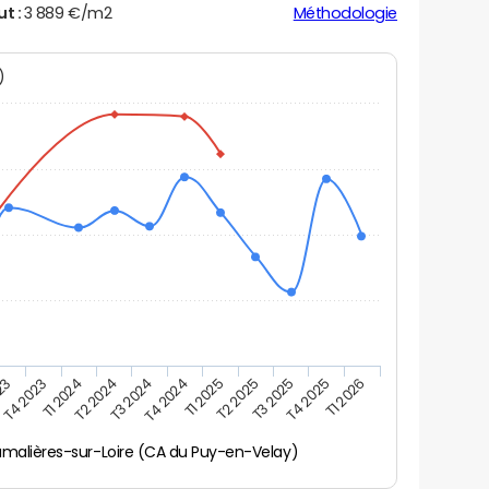
ut :
3 889 €/m2
Méthodologie
N)
023
T4 2023
T1 2024
T2 2024
T3 2024
T4 2024
T1 2025
T2 2025
T3 2025
T4 2025
T1 2026
malières-sur-Loire (CA du Puy-en-Velay)