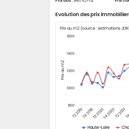
Prix bas :
940 €/m2
Prix ha
Evolution des prix immobilie
Prix au m2 (source : estimations JD
1600
1400
Prix au m2
1200
1000
800
T4
T2 2020
T4 2020
T2 2019
T2 2021
T4 2019
Cha
Haute-Loire