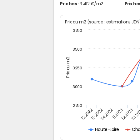
Prix bas :
3 412 €/m2
Prix ha
Prix au m2 (source : estimations JD
3750
3500
Prix au m2
3250
3000
2750
T2 2022
T3 2022
T4 2022
T1 2023
T2 2023
T3 2
Cha
Haute-Loire