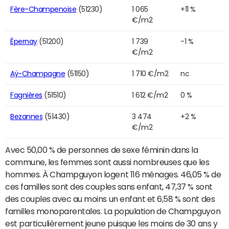
Fère-Champenoise
(51230)
1 065
+11 %
€/m2
Épernay
(51200)
1 739
-1 %
€/m2
Aÿ-Champagne
(51150)
1 710 €/m2
nc
Fagnières
(51510)
1 612 €/m2
0 %
Bezannes
(51430)
3 474
+2 %
€/m2
Avec 50,00 % de personnes de sexe féminin dans la
commune, les femmes sont aussi nombreuses que les
hommes. À Champguyon logent 116 ménages. 46,05 % de
ces familles sont des couples sans enfant, 47,37 % sont
des couples avec au moins un enfant et 6,58 % sont des
familles monoparentales. La population de Champguyon
est particulièrement jeune puisque les moins de 30 ans y