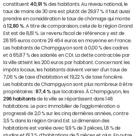
constituent
40,91 %
des habitants. Au niveau national, le
taux de moins de 30 ans est plutôt de 29,97 %. Il faut aussi
prendre en considération le taux de chômage qui monte
à
12,80 %
. A titre de comparaison, celui de la région Grand
Est est de 8,81 %. Le revenu fiscal de référence y est de
28 195 euros contre 29 464 euros en moyenne en France.
Les habitants de Champguyon sont à 0,00 % des cadres
et à 85,87 % des salariés en CDI. La dette contractée par
la ville atteint les 200 euros par habitant. Concernant les
impôts locaux, les habitants doivent verser d'un taux de
7,06 % de taxe d'habitation et 19,22 % de taxe foncière.
Les habitants de Champguyon sont plus nombreux à être
propriétaires :
87,4 %
que locataires. À Champguyon, les
296 habitants
de la ville se répartissent dans 148
habitations. Le parc immobilier de l'agglomération a
progressé de 2,0 % sur les cinq dernières années, contre
3,5 % dans la région Grand Est. La dimension des
habitations est variée avec 9,9 % de 3 pièces, 1,8 % de
studios et 61,3 % d’habitations de 5 pièces et plus. En outre,