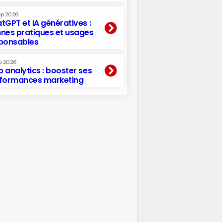
ep 2026
tGPT et IA génératives :
nes pratiques et usages
ponsables
p 2026
 analytics : booster ses
formances marketing