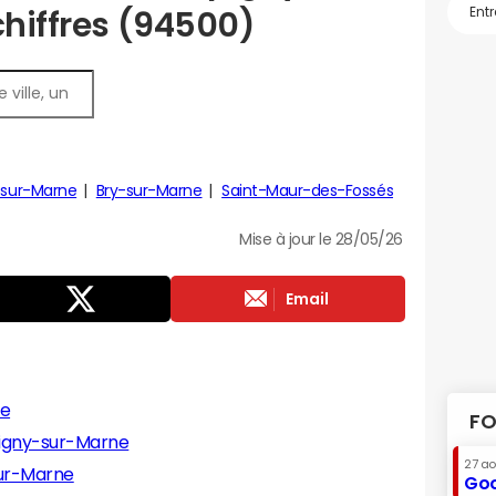
chiffres (94500)
s-sur-Marne
Bry-sur-Marne
Saint-Maur-des-Fossés
Mise à jour le 28/05/26
Email
ne
FO
igny-sur-Marne
27 a
ur-Marne
Goo