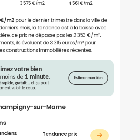
3 575 €/m2
4 561 €/m2
 €/m2
pour le dernier trimestre dans la ville de
erniers mois, la tendance est à la baisse avec
ière, ce prix ne dépasse pas les 2 353 €/m².
ents, ils évoluent de 3 315 euros/m² pour
les constructions immobilières récentes.
timez votre bien
 moins de
1 minute.
Estimer mon bien
t rapide, gratuit…
et ça peut
rement valoir le coup.
Champigny-sur-Marne
ens
anciens
Tendance prix