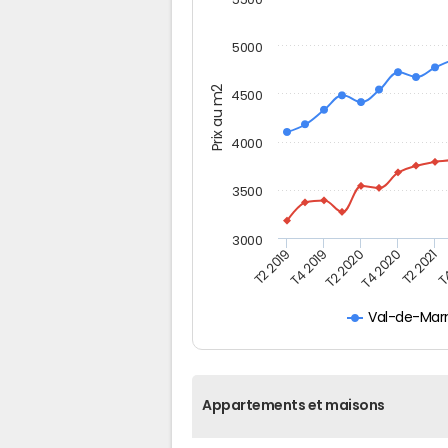
5000
Prix au m2
4500
4000
3500
3000
T2 2019
T4 2019
T2 2020
T4 2020
T2 2021
T4
Val-de-Mar
Appartements et maisons