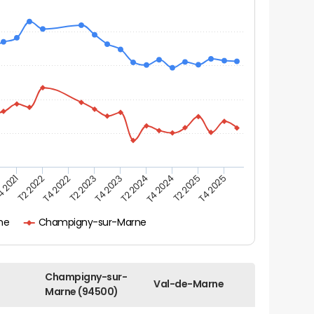
 2021
T2 2022
T4 2022
T2 2023
T4 2023
T2 2024
T4 2024
T2 2025
T4 2025
ne
Champigny-sur-Marne
Champigny-sur-
Val-de-Marne
Marne (94500)