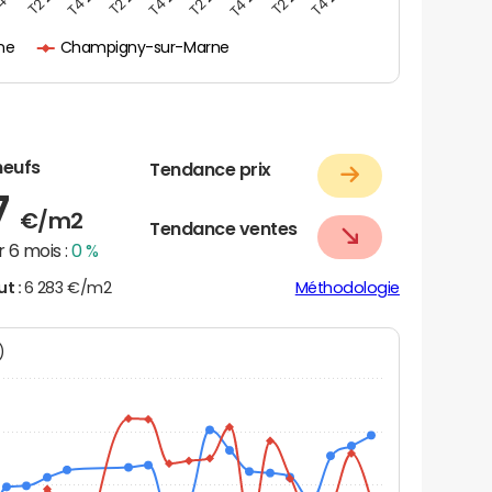
ne
Champigny-sur-Marne
neufs
Tendance prix
7
€/m2
Tendance ventes
 6 mois :
0 %
ut :
6 283 €/m2
Méthodologie
N)