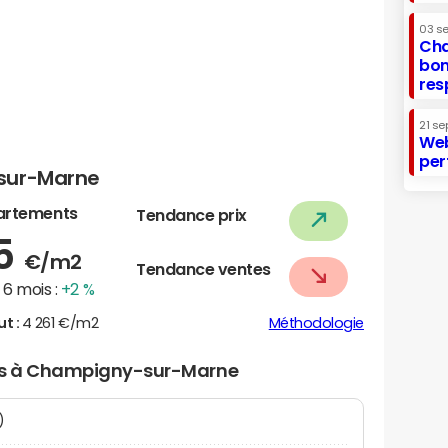
03 s
Cha
bon
res
21 se
Web
per
sur-Marne
artements
Tendance prix
75
€/m2
Tendance ventes
6 mois :
+2 %
ut :
4 261 €/m2
Méthodologie
iers à Champigny-sur-Marne
N)