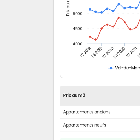
Prix au m2
5000
4500
4000
T
T4 2020
T4 2019
T2 2021
T2 2020
T2 2019
Val-de-Mar
Prix au m2
Appartements anciens
Appartements neufs