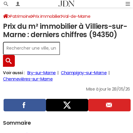
Patrimoine
Prix immobilier
Val-de-Marne
Prix du m² immobilier à Villiers-sur-
Villiers-sur-Marne
Marne : derniers chiffres (94350)
Voir aussi :
Bry-sur-Marne
Champigny-sur-Marne
Chennevières-sur-Marne
Mise à jour le 28/05/26
Sommaire