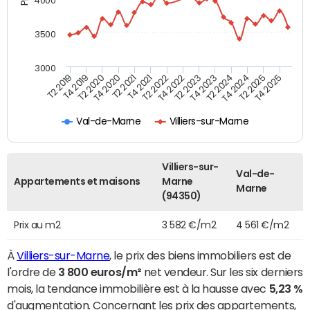
4000
3500
3000
T4 2021
T2 2025
T2 2020
T4 2023
T2 2022
T4 2025
T4 2020
T2 2024
T2 2019
T4 2022
T2 2021
T4 2024
T4 2019
T2 2023
Val-de-Marne
Villiers-sur-Marne
Villiers-sur-
Val-de-
Appartements et maisons
Marne
Marne
(94350)
Prix au m2
3 582 €/m2
4 561 €/m2
À
Villiers-sur-Marne
, le prix des biens immobiliers est de
l'ordre de
3 800 euros/m²
net vendeur. Sur les six derniers
mois, la tendance immobilière est à la hausse avec
5,23 %
d'augmentation. Concernant les prix des appartements,