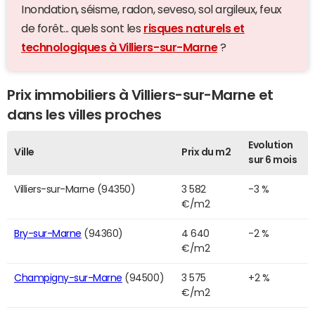
Inondation, séisme, radon, seveso, sol argileux, feux
de forêt... quels sont les
risques naturels et
technologiques à Villiers-sur-Marne
?
Prix immobiliers à Villiers-sur-Marne et
dans les villes proches
Evolution
Ville
Prix du m2
sur 6 mois
Villiers-sur-Marne (94350)
3 582
-3 %
€/m2
Bry-sur-Marne
(94360)
4 640
-2 %
€/m2
Champigny-sur-Marne
(94500)
3 575
+2 %
€/m2