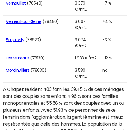
Vernouillet
(78540)
3 379
-7 %
€/m2
Verneuil-sur-Seine
(78480)
3 667
+4 %
€/m2
Ecquevilly
(78920)
3 074
-3 %
€/m2
Les Mureaux
(78130)
1 933 €/m2
-12 %
Morainvilliers
(78630)
3 580
nc
€/m2
À Chapet résident 403 familles. 39,45 % de ces ménages
sont des couples sans enfant. 4,96 % sont des familles
monoparentales et 55,58 % sont des couples avec un ou
plusieurs enfants. Avec 51,93 % de personnes de sexe
féminin dans l'agglomération, la gent féminine est mieux
représentée que celle des hommes. La population de la