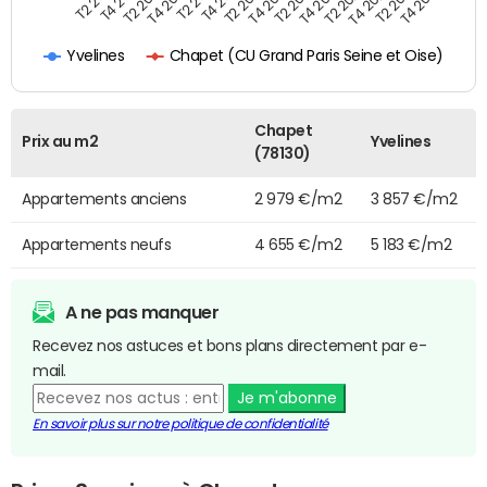
T4 2021
T2 2025
T4 2019
T2 2023
T2 2021
T4 2024
T2 2019
T4 2022
T4 2020
T2 2024
T2 2022
T4 2025
T2 2020
T4 2023
Chapet (CU Grand Paris Seine et Oise)
Yvelines
Chapet
Prix au m2
Yvelines
(78130)
Appartements anciens
2 979 €/m2
3 857 €/m2
Appartements neufs
4 655 €/m2
5 183 €/m2
A ne pas manquer
Recevez nos astuces et bons plans directement par e-
mail.
Je m'abonne
En savoir plus sur notre politique de confidentialité