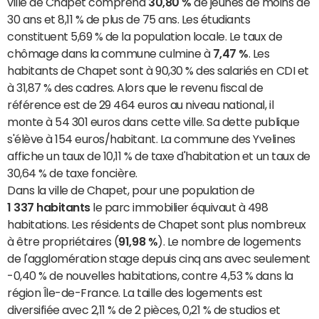
ville de Chapet comprend
30,80 %
de jeunes de moins de
30 ans et 8,11 % de plus de 75 ans. Les étudiants
constituent 5,69 % de la population locale. Le taux de
chômage dans la commune culmine à
7,47 %
. Les
habitants de Chapet sont à 90,30 % des salariés en CDI et
à 31,87 % des cadres. Alors que le revenu fiscal de
référence est de 29 464 euros au niveau national, il
monte à 54 301 euros dans cette ville. Sa dette publique
s'élève à 154 euros/habitant. La commune des Yvelines
affiche un taux de 10,11 % de taxe d'habitation et un taux de
30,64 % de taxe foncière.
Dans la ville de Chapet, pour une population de
1 337 habitants
le parc immobilier équivaut à 498
habitations. Les résidents de Chapet sont plus nombreux
à être propriétaires (
91,98 %
). Le nombre de logements
de l'agglomération stage depuis cinq ans avec seulement
-0,40 % de nouvelles habitations, contre 4,53 % dans la
région Île-de-France. La taille des logements est
diversifiée avec 2,11 % de 2 pièces, 0,21 % de studios et