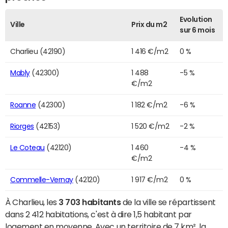
Evolution
Ville
Prix du m2
sur 6 mois
Charlieu (42190)
1 416 €/m2
0 %
Mably
(42300)
1 488
-5 %
€/m2
Roanne
(42300)
1 182 €/m2
-6 %
Riorges
(42153)
1 520 €/m2
-2 %
Le Coteau
(42120)
1 460
-4 %
€/m2
Commelle-Vernay
(42120)
1 917 €/m2
0 %
À Charlieu, les
3 703 habitants
de la ville se répartissent
dans 2 412 habitations, c'est à dire 1,5 habitant par
logement en moyenne. Avec un territoire de 7 km², la