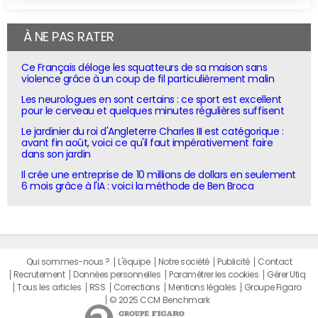
À NE PAS RATER
Ce Français déloge les squatteurs de sa maison sans
violence grâce à un coup de fil particulièrement malin
Les neurologues en sont certains : ce sport est excellent
pour le cerveau et quelques minutes régulières suffisent
Le jardinier du roi d'Angleterre Charles III est catégorique :
avant fin août, voici ce qu'il faut impérativement faire
dans son jardin
Il crée une entreprise de 10 millions de dollars en seulement
6 mois grâce à l'IA : voici la méthode de Ben Broca
Qui sommes-nous ?
L'équipe
Notre société
Publicité
Contact
Recrutement
Données personnelles
Paramétrer les cookies
Gérer Utiq
Tous les articles
RSS
Corrections
Mentions légales
Groupe Figaro
© 2025 CCM Benchmark