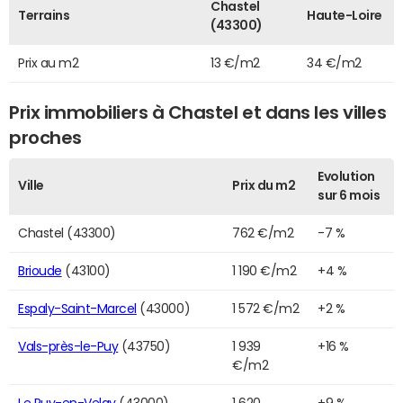
Chastel
Terrains
Haute-Loire
(43300)
Prix au m2
13 €/m2
34 €/m2
Prix immobiliers à Chastel et dans les villes
proches
Evolution
Ville
Prix du m2
sur 6 mois
Chastel (43300)
762 €/m2
-7 %
Brioude
(43100)
1 190 €/m2
+4 %
Espaly-Saint-Marcel
(43000)
1 572 €/m2
+2 %
Vals-près-le-Puy
(43750)
1 939
+16 %
€/m2
Le Puy-en-Velay
(43000)
1 620
+9 %