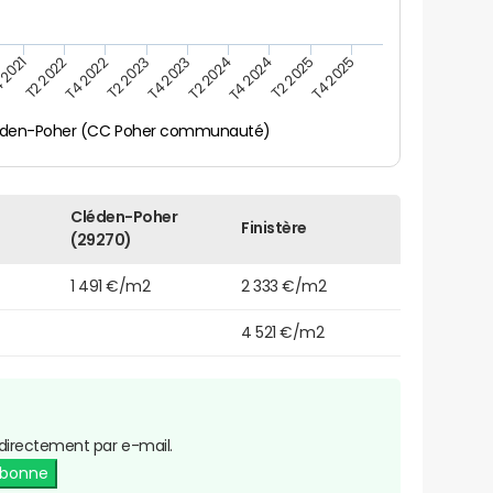
 2021
T2 2025
T4 2023
T2 2022
T4 2025
T2 2024
T4 2022
T4 2024
T2 2023
éden-Poher (CC Poher communauté)
Cléden-Poher
Finistère
(29270)
1 491 €/m2
2 333 €/m2
4 521 €/m2
directement par e-mail.
abonne