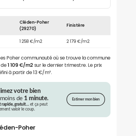
Cléden-Poher
Finistère
(29270)
1 258 €/m2
2 179 €/m2
s Poher communauté où se trouve la commune
t de
1 109 €/m2
sur le dernier trimestre. Le prix
ini à partir de 13 €/m².
timez votre bien
 moins de
1 minute.
Estimer mon bien
t rapide, gratuit…
et ça peut
rement valoir le coup.
léden-Poher