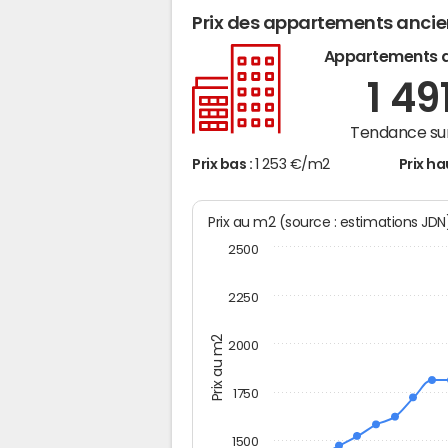
Prix des appartements anci
Appartements 
1 49
Tendance sur
Prix bas :
1 253 €/m2
Prix ha
Prix au m2 (source : estimations JD
2500
2250
Prix au m2
2000
1750
1500