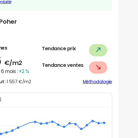
tialité
-Poher
nes
Tendance prix
6
€/m2
Tendance ventes
6 mois :
+2 %
ut :
1 557 €/m2
Méthodologie
N)