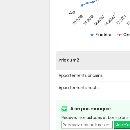
1250
T4
T2 2020
T4 2020
T2 2019
T2 2021
T4 2019
Cl
Finistère
Prix au m2
Appartements anciens
Appartements neufs
A ne pas manquer
Recevez nos astuces et bons plans 
Je m'