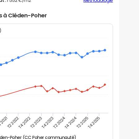
ut :
1 552 €/m2
Méthodologie
rs à Cléden-Poher
N)
 2021
T2 2025
T4 2023
T2 2022
T4 2025
T2 2024
T4 2022
T4 2024
T2 2023
éden-Poher (CC Poher communauté)