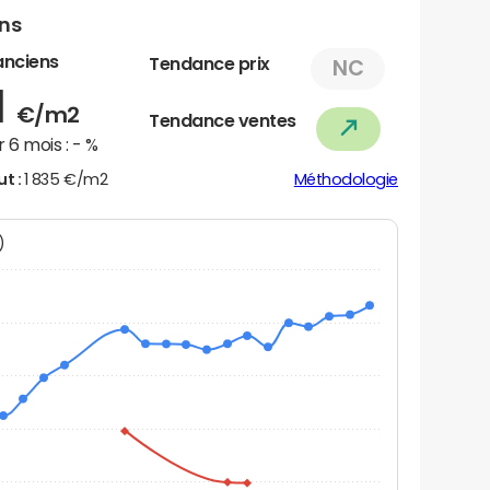
ens
anciens
Tendance prix
NC
1
€/m2
Tendance ventes
 6 mois :
- %
ut :
1 835 €/m2
Méthodologie
N)