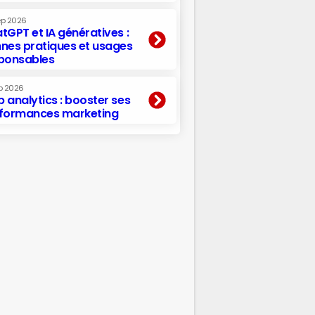
ep 2026
tGPT et IA génératives :
nes pratiques et usages
ponsables
p 2026
 analytics : booster ses
formances marketing