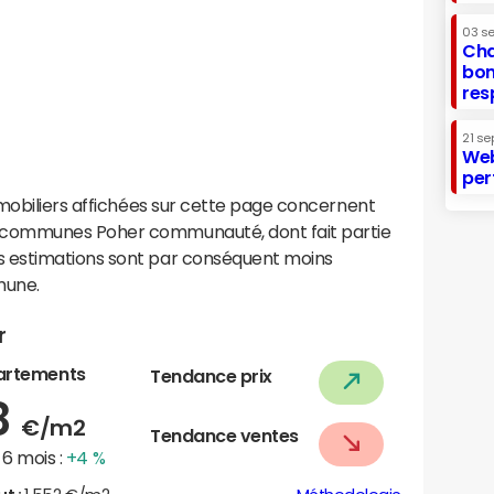
03 s
Cha
bon
res
21 se
Web
per
mobiliers affichées sur cette page concernent
communes Poher communauté, dont fait partie
 estimations sont par conséquent moins
mune.
r
artements
Tendance prix
8
€/m2
Tendance ventes
6 mois :
+4 %