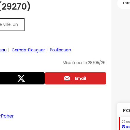
 (29270)
eau
Carhaix-Plouguer
Poullaouen
Mise à jour le 28/05/26
Email
FO
-Poher
27 a
Goo