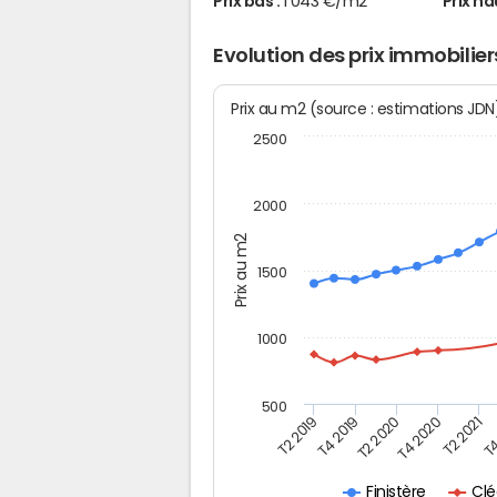
Prix bas :
1 043 €/m2
Prix ha
Evolution des prix immobilie
Prix au m2 (source : estimations JD
2500
2000
Prix au m2
1500
1000
500
T4
T2 2020
T4 2020
T2 2019
T2 2021
T4 2019
Cl
Finistère