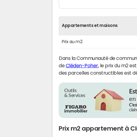
Appartements et maisons
Prix au m2
Dans la Communauté de commune
de
Cléden-Poher
, le prix du m2 es
des parcelles constructibles est déf
Outils
Es
& Services
en
C’es
clai
Prix m2 appartement à C