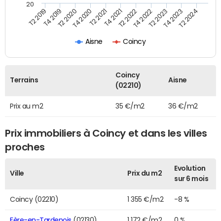
20
T2 2022
T2 2023
T2 2024
T4 2019
T4 2020
T4 2021
T4 2022
T4 2023
T2 2019
T2 2020
T2 2021
Aisne
Coincy
Coincy
Terrains
Aisne
(02210)
Prix au m2
35 €/m2
36 €/m2
Prix immobiliers à Coincy et dans les villes
proches
Evolution
Ville
Prix du m2
sur 6 mois
Coincy (02210)
1 355 €/m2
-8 %
Fère-en-Tardenois
(02130)
1 172 €/m2
0 %