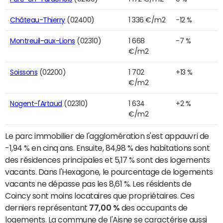
Château-Thierry
(02400)
1 336 €/m2
-12 %
Montreuil-aux-Lions
(02310)
1 668
-7 %
€/m2
Soissons
(02200)
1 702
+13 %
€/m2
Nogent-l'Artaud
(02310)
1 634
+2 %
€/m2
Le parc immobilier de l'agglomération s'est appauvri de
-1,94 % en cinq ans. Ensuite, 84,98 % des habitations sont
des résidences principales et 5,17 % sont des logements
vacants. Dans l'Hexagone, le pourcentage de logements
vacants ne dépasse pas les 8,61 %. Les résidents de
Coincy sont moins locataires que propriétaires. Ces
derniers représentant
77,00 %
des occupants de
logements. La commune de l'Aisne se caractérise aussi