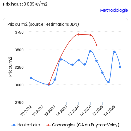
Prix haut :
3 889 €/m2
Méthodologie
Prix au m2 (source : estimations JDN)
3750
3500
Prix au m2
3250
3000
2750
T2 2022
T4 2022
T2 2023
T4 2023
T2 2024
T4 2024
T2 2025
T4 2025
Connangles (CA du Puy-en-Velay)
Haute-Loire