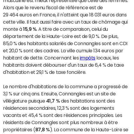
masculine est mieux représentée que celle des femmes.
Alors que le revenu fiscal de référence est de
29 464 euros en France, il n'atteint que 18 031 euros dans
cette ville. Il faut aussi faire avec un taux de chômage qui
monte à
15,9 %
. A titre de comparaison, celui du
département de la Haute-Loire est de 9,0 %. De plus,
85,0 % des habitants salariés de Connangles sont en CDI
et 20,0 % sont des cadres. La ville cumule 134 euros par
habitant de dette. Concernant les
impôts
locaux, les
habitants doivent débourser d'un taux de 6,4 % de taxe
d'habitation et 29,1 % de taxe foncière.
Le nombre d'habitations de la commune a progressé de
3,1 % sur cinq ans. Ensuite, Connangles est un site de
villégiature puisque
41,7 %
des habitations sont des
résidences secondaires, 12,3 % sont des logements
vacants et 45,4 % sont des résidences principales. Les
résidents de Connangles sont plus nombreux à être
propriétaires (
87,8 %
). La commune de la Haute-Loire se