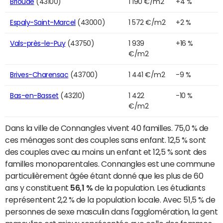
Brioude
(43100)
1 190 €/m2
+4 %
Espaly-Saint-Marcel
(43000)
1 572 €/m2
+2 %
Vals-près-le-Puy
(43750)
1 939
+16 %
€/m2
Brives-Charensac
(43700)
1 441 €/m2
-9 %
Bas-en-Basset
(43210)
1 422
-10 %
€/m2
Dans la ville de Connangles vivent 40 familles. 75,0 % de
ces ménages sont des couples sans enfant. 12,5 % sont
des couples avec au moins un enfant et 12,5 % sont des
familles monoparentales. Connangles est une commune
particulièrement âgée étant donné que les plus de 60
ans y constituent
56,1 %
de la population. Les étudiants
représentent 2,2 % de la population locale. Avec 51,5 % de
personnes de sexe masculin dans l'agglomération, la gent