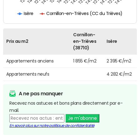
Cornillon-en-Trièves (CC du Trièves)
Isère
Cornillon-
Prix au m2
en-Trièves
Isère
(38710)
Appartements anciens
1 855 €/m2
2 395 €/m2
Appartements neufs
4 282 €/m2
A ne pas manquer
Recevez nos astuces et bons plans directement par e-
mail.
Je m'abonne
En savoir plus sur notre politique de confidentialité