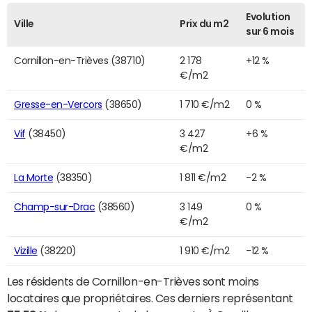
Evolution
Ville
Prix du m2
sur 6 mois
Cornillon-en-Trièves (38710)
2 178
+12 %
€/m2
Gresse-en-Vercors
(38650)
1 710 €/m2
0 %
Vif
(38450)
3 427
+6 %
€/m2
La Morte
(38350)
1 811 €/m2
-2 %
Champ-sur-Drac
(38560)
3 149
0 %
€/m2
Vizille
(38220)
1 910 €/m2
-12 %
Les résidents de Cornillon-en-Trièves sont moins
locataires que propriétaires. Ces derniers représentant