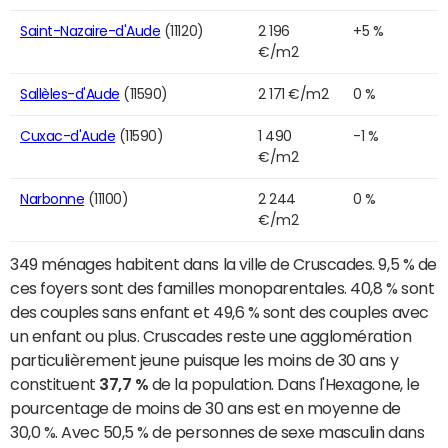
Saint-Nazaire-d'Aude
(11120)
2 196
+5 %
€/m2
Sallèles-d'Aude
(11590)
2 171 €/m2
0 %
Cuxac-d'Aude
(11590)
1 490
-1 %
€/m2
Narbonne
(11100)
2 244
0 %
€/m2
349 ménages habitent dans la ville de Cruscades. 9,5 % de
ces foyers sont des familles monoparentales. 40,8 % sont
des couples sans enfant et 49,6 % sont des couples avec
un enfant ou plus. Cruscades reste une agglomération
particulièrement jeune puisque les moins de 30 ans y
constituent
37,7 %
de la population. Dans l'Hexagone, le
pourcentage de moins de 30 ans est en moyenne de
30,0 %. Avec 50,5 % de personnes de sexe masculin dans