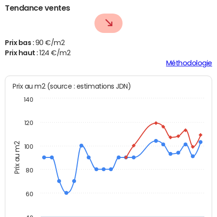
Tendance ventes
Prix bas :
90 €/m2
Prix haut :
124 €/m2
Méthodologie
Prix au m2 (source : estimations JDN)
140
120
Prix au m2
100
80
60