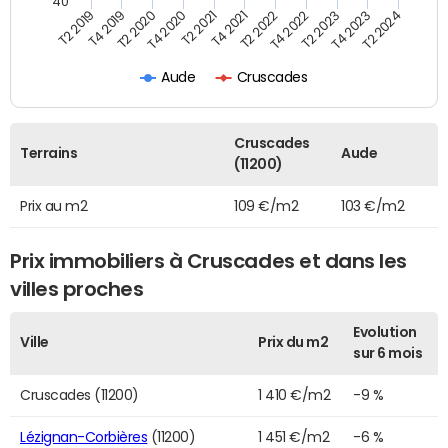
40
T2 2022
T2 2023
T2 2024
T4 2019
T4 2020
T4 2021
T4 2022
T4 2023
T2 2019
T2 2020
T2 2021
Aude
Cruscades
Cruscades
Terrains
Aude
(11200)
Prix au m2
109 €/m2
103 €/m2
Prix immobiliers à Cruscades et dans les
villes proches
Evolution
Ville
Prix du m2
sur 6 mois
Cruscades (11200)
1 410 €/m2
-9 %
Lézignan-Corbières
(11200)
1 451 €/m2
-6 %