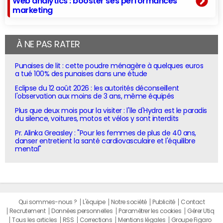
Web analytics : booster ses performances
marketing
À NE PAS RATER
Punaises de lit : cette poudre ménagère à quelques euros
a tué 100% des punaises dans une étude
Eclipse du 12 août 2026 : les autorités déconseillent
l'observation aux moins de 3 ans, même équipés
Plus que deux mois pour la visiter : l'île d'Hydra est le paradis
du silence, voitures, motos et vélos y sont interdits
Pr. Alinka Greasley : "Pour les femmes de plus de 40 ans,
danser entretient la santé cardiovasculaire et l'équilibre
mental"
Qui sommes-nous ?
L'équipe
Notre société
Publicité
Contact
Recrutement
Données personnelles
Paramétrer les cookies
Gérer Utiq
Tous les articles
RSS
Corrections
Mentions légales
Groupe Figaro