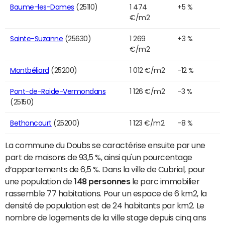
Baume-les-Dames
(25110)
1 474
+5 %
€/m2
Sainte-Suzanne
(25630)
1 269
+3 %
€/m2
Montbéliard
(25200)
1 012 €/m2
-12 %
Pont-de-Roide-Vermondans
1 126 €/m2
-3 %
(25150)
Bethoncourt
(25200)
1 123 €/m2
-8 %
La commune du Doubs se caractérise ensuite par une
part de maisons de 93,5 %, ainsi qu'un pourcentage
d’appartements de 6,5 %. Dans la ville de Cubrial, pour
une population de
148 personnes
le parc immobilier
rassemble 77 habitations. Pour un espace de 6 km2, la
densité de population est de 24 habitants par km2. Le
nombre de logements de la ville stage depuis cinq ans