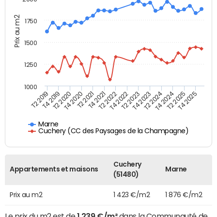
Prix au m2
1750
1500
1250
1000
T4 2021
T2 2025
T2 2019
T4 2022
T2 2020
T4 2023
T2 2021
T4 2024
T2 2022
T4 2025
T4 2019
T2 2023
T4 2020
T2 2024
Marne
Cuchery (CC des Paysages de la Champagne)
Cuchery
Appartements et maisons
Marne
(51480)
Prix au m2
1 423 €/m2
1 876 €/m2
Le prix du m2 est de
1 239 €/m²
dans la Communauté de