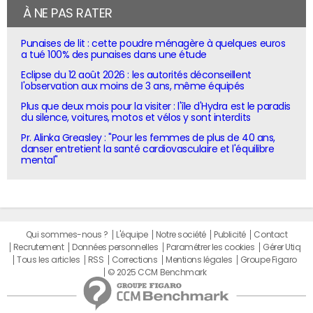
À NE PAS RATER
Punaises de lit : cette poudre ménagère à quelques euros
a tué 100% des punaises dans une étude
Eclipse du 12 août 2026 : les autorités déconseillent
l'observation aux moins de 3 ans, même équipés
Plus que deux mois pour la visiter : l'île d'Hydra est le paradis
du silence, voitures, motos et vélos y sont interdits
Pr. Alinka Greasley : "Pour les femmes de plus de 40 ans,
danser entretient la santé cardiovasculaire et l'équilibre
mental"
Qui sommes-nous ?
L'équipe
Notre société
Publicité
Contact
Recrutement
Données personnelles
Paramétrer les cookies
Gérer Utiq
Tous les articles
RSS
Corrections
Mentions légales
Groupe Figaro
© 2025 CCM Benchmark