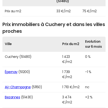
(51480)
Prix au m2
33 €/m2
75 €/m2
Prix immobiliers à Cuchery et dans les villes
proches
Evolution
Ville
Prix du m2
sur 6 mois
Cuchery (51480)
1 423
0 %
€/m2
Épernay
(51200)
1 739
-1 %
€/m2
Aÿ-Champagne
(51150)
1 710 €/m2
nc
Bezannes
(51430)
3 474
+2 %
€/m2