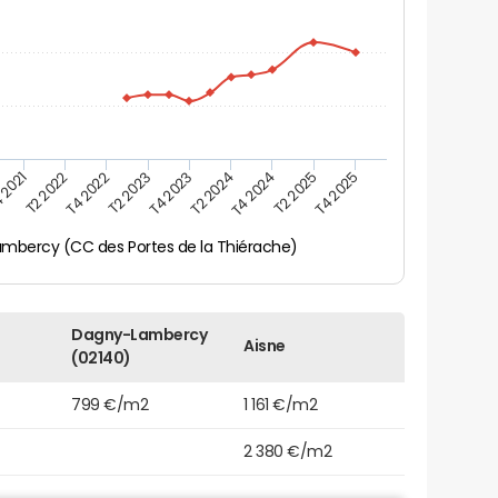
 2021
T2 2025
T4 2023
T2 2022
T4 2025
T2 2024
T4 2022
T4 2024
T2 2023
mbercy (CC des Portes de la Thiérache)
Dagny-Lambercy
Aisne
(02140)
799 €/m2
1 161 €/m2
2 380 €/m2