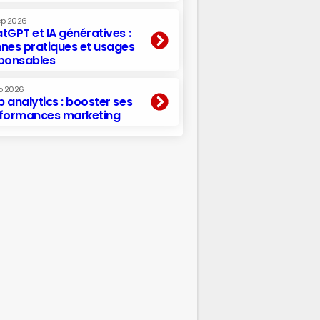
ep 2026
tGPT et IA génératives :
nes pratiques et usages
ponsables
p 2026
 analytics : booster ses
formances marketing