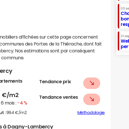
03 s
Cha
bon
res
mobiliers affichées sur cette page concernent
21 se
Web
ommunes des Portes de la Thiérache, dont fait
per
ercy. Nos estimations sont par conséquent
te commune.
ercy
artements
Tendance prix
8
€/m2
Tendance ventes
6 mois :
-4 %
ut :
994 €/m2
Méthodologie
ers à Dagny-Lambercy