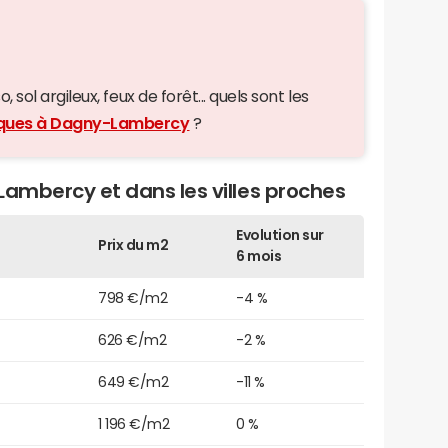
 sol argileux, feux de forêt... quels sont les
giques à Dagny-Lambercy
?
Lambercy et dans les villes proches
Evolution sur
Prix du m2
6 mois
798 €/m2
-4 %
626 €/m2
-2 %
649 €/m2
-11 %
1 196 €/m2
0 %