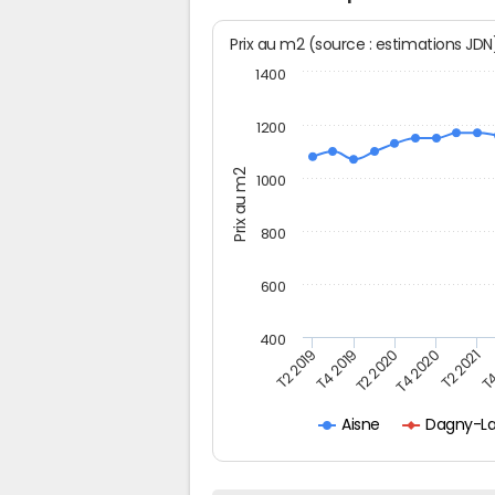
Prix au m2 (source : estimations JD
1400
1200
Prix au m2
1000
800
600
400
T4
T2 2020
T4 2020
T2 2019
T2 2021
T4 2019
Dagny-La
Aisne