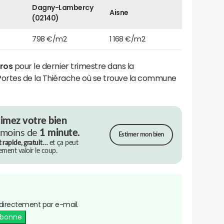
Dagny-Lambercy
Aisne
(02140)
798 €/m2
1 168 €/m2
uros
pour le dernier trimestre dans la
tes de la Thiérache où se trouve la commune
timez votre bien
 moins de
1 minute.
Estimer mon bien
t rapide, gratuit…
et ça peut
rement valoir le coup.
directement par e-mail.
abonne