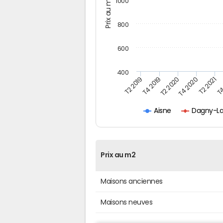
Prix au m2
1000
800
600
400
T4
T2 2020
T4 2020
T2 2019
T2 2021
T4 2019
Dagny-La
Aisne
Prix au m2
Maisons anciennes
Maisons neuves