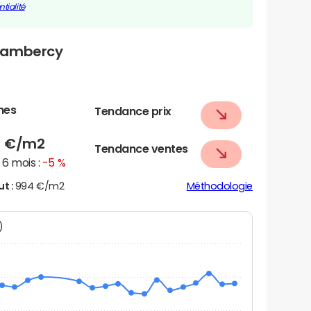
tialité
-Lambercy
nes
Tendance prix
9
€/m2
Tendance ventes
6 mois :
-5 %
ut :
994 €/m2
Méthodologie
N)