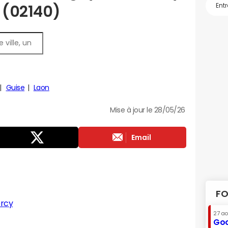
s (02140)
Guise
Laon
Mise à jour le 28/05/26
Email
FO
rcy
27 a
Goo