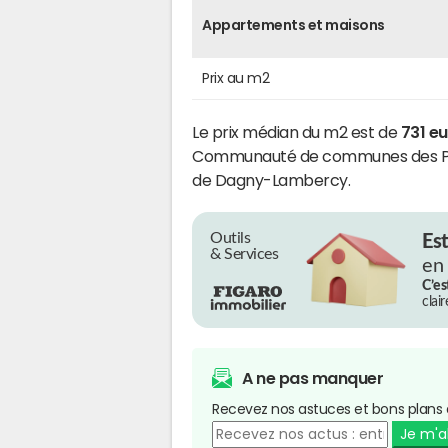
Appartements et maisons
Prix au m2
Le prix médian du m2 est de
731 e
Communauté de communes des Por
de Dagny-Lambercy.
Outils
Es
& Services
en
C’es
clai
A ne pas manquer
Recevez nos astuces et bons plans 
Je m'